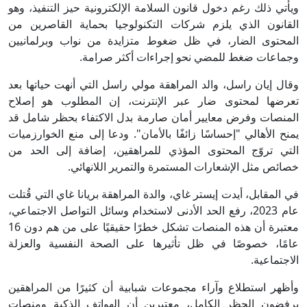
ويأتي ذلك رغم دخول قانون السلامة الإلكترونية حيز التنفيذ، وهو
القانون الذي يلزم شركات التكنولوجيا بحماية القاصرين من
المحتوى الضار، في ظل ضغوط متزايدة من نواب وبرلمانيين
وجماعات ضغط للمضي نحو إجراءات أكثر صرامة.
وقال إيان راسل، والد المراهقة مولي راسل التي أنهت حياتها بعد
تعرضها لمحتوى ضار عبر الإنترنت، إن المطلوب هو إصلاح
المنصات وفرض معايير أمان صارمة بدل الاكتفاء بحظر شامل قد
يمنح الأهالي "إحساسًا زائفًا بالأمان". ودعا إلى منع الخوارزميات
التي تروّج المحتوى المؤذي للمراهقين، إضافة إلى الحد من
خصائص مثل الإشعارات المستمرة والتمرير اللانهائي.
في المقابل، أيدت إيستر غاي، والدة المراهقة بريانا غاي التي قُتلت
عام 2023، رفع الحد الأدنى لاستخدام وسائل التواصل الاجتماعي،
معتبرة أن هذه المنصات تشكل خطرًا حقيقيًا على من هم دون 16
عامًا، خصوصًا في ظل تأثيرها على الصحة النفسية والعزلة
الاجتماعية.
وأظهر استطلاع وآراء مجموعات شبابية أن كثيرًا من المراهقين
يرفضون الحظر الكامل، معتبرين أن الهواتف الذكية ومنصات