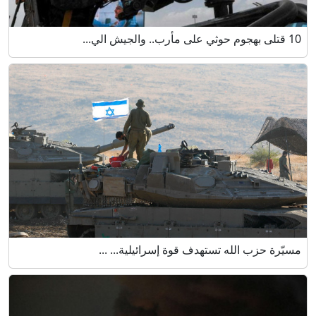
10 قتلى بهجوم حوثي على مأرب.. والجيش الي...
مسيّرة حزب الله تستهدف قوة إسرائيلية... ...