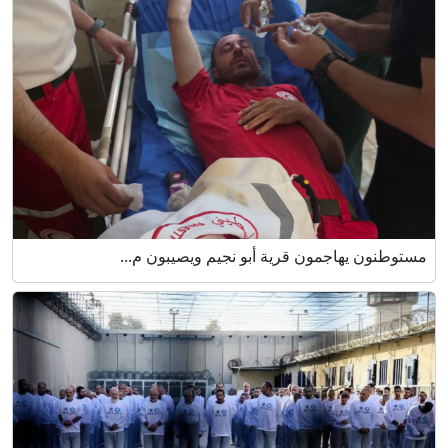
مستوطنون يهاجمون قرية أبو نجيم ويصيبون م...