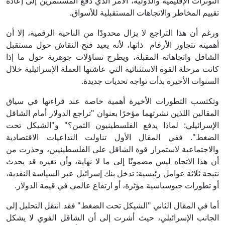
التوترات الإقليمية والدولية، الأمر الذي دفع المستثمرين إلى إعادة
تقييم المخاطر والاتجاهات المستقبلية للأسواق.
ورغم أن هذا التراجع لا يزال محدودًا من الناحية الرقمية، إلا أن
أهميته تتجاوز الأرقام ذاتها، لأنه يعيد فتح النقاش حول مستقبل
الشاقل واتجاهاته المقبلة، ويطرح تساؤلات جوهرية حول ما إذا
كانت مرحلة القوة الاستثنائية التي عاشتها العملة الإسرائيلية خلال
السنوات الأخيرة بدأت تواجه تحديات جديدة.
وتكتسب التطورات الأخيرة أهمية خاصة عند قراءتها في سياق
المقالين اللذين نشرتهما مؤخرًا بعنوان "تراجع الدولار أمام الشاقل
الإسرائيلي: لماذا يدفع الفلسطينيون الثمن؟" و"الشيكل تحت
الضغط". ففي المقال الأول تناولت التداعيات الاقتصادية
والاجتماعية لاستمرار قوة الشاقل على الفلسطينيين، وحذرت من
أن هذا الاتجاه ليس مضمونًا إلى ما لا نهاية، وأن تغيره قد يحدث
نتيجة ثلاثة عوامل رئيسية: تدخل بنك إسرائيل عبر السياسة النقدية،
أو تطورات جيوسياسية مؤثرة، أو ارتفاع عالمي في قيمة الدولار.
أما في المقال الثاني "الشيكل تحت الضغط" فقد انتقل التحليل إلى
الجانب الإسرائيلي، حيث أشرت إلى أن الشاقل القوي لا يشكل