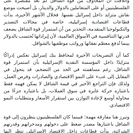
واللافت أن المخاوف من قوة الشاقل لم تعد مقتصرة على
الفلسطينيين أو على المتعاملين بالدولار والدينار، بل أصبحت موضع
نقاش متزايد داخل إسرائيل نفسها. فخلال الأشهر الأخيرة، بدأت
قطاعات اقتصادية إسرائيلية، خاصة في مجالات التصدير
والتكنولوجيا المتقدمة، التحذير من أن استمرار قوة الشاقل يضعف
قدرتها التنافسية في الأسواق العالمية، لأن إيراداتها تُحتسب بالدولار
بينما تُدفع معظم نفقاتها ورواتب موظفيها بالشواقل.
كما أن التصريحات الأخيرة لمحافظ بنك إسرائيل تعكس إدراكًا
متزايدًا داخل المؤسسة النقدية الإسرائيلية بأن استمرار قوة
الشاقل، رغم مساهمته في الحد من التضخم، قد يتحول في
المقابل إلى عبء على النمو الاقتصادي والصادرات وفرص العمل.
ولذلك فإن التراجع الأخير في قيمة الشاقل لا يمكن فهمه فقط
باعتباره حركة عابرة في سوق العملات، بل باعتباره جزءًا من
محاولة أوسع لإعادة التوازن بين استقرار الأسعار ومتطلبات النمو
الاقتصادي.
وتبرز هنا مفارقة مهمة؛ فبينما كان الفلسطينيون ينظرون إلى قوة
الشاقل باعتبارها مصدر ضغط على دخولهم ومدخراتهم وقدرتهم
الشرائية، بدأت قطاعات داخل الاقتصاد الإسرائيلي تنظر إليها