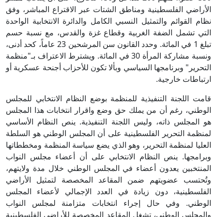
الأراضي الفلسطينية ومناطق الشتات عبر الاقتراع المباشر، وفق
نظام القوائم والتمثيل النسبي الكامل والدائرة الانتخابية الواحدة
التي تشمل الضفة الغربية وقطاع غزة والقدس، مع نسبة حسم
تبلغ 1 في المائة. وحدد القانون سن المرشحين 23 عاماً، كحد أدنى،
ونسبة مشاركة المرأة 30 في المائة. ويشترط الاعتراف بـ"منظمة
التحرير" وبرنامجها السياسي وبألا تكون للأحزاب أجنحة عسكرية أو
ارتباطات خارجية.
قامت اللجنة التنفيذية للمنظمة بوضع النظام الانتخابي للمجلس
الوطني، رغم أن من يملك حق وضع واقرار انتخابات هذا المجلس
هو المجلس ذاته، وليس اللجنة التنفيذية. ينص النظام الأساسي
لمنظمة التحرير الفلسطينية على أن المجلس الوطني هو السلطة
العليا لمنظمة التحرير، وهو الذي يضع سياسة المنظمة ومخططاتها
وبرامجها. ينص النظام الانتخابي على أن أعضاء مجلس النواب
المنتخبين يعدون أعضاء في المجلس الوطني خلال مدة ولايتهم،
وتُحتسب عضويتهم ضمن المقاعد المخصصة لتمثيل الأراضي
الفلسطينية، دون زيادة في العدد الإجمالي لأعضاء المجلس
الوطني. وفي حال إجراء انتخابات متزامنة لمجلس النواب
والمجلس الوطني، تشغل المقاعد المخصصة للأراضي الفلسطينية