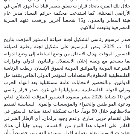
خلال تلك الفترة باتخاذ قرارات تتعلق بتغيير قيادات أجهزة الأمن في
الأراضي المحتلة، كما استدعت محكمة جرائم الفساد مدير عام
هيئة المعابر والحدود، و15 شخصاً آخرين ورفعت عنهم السرية
المصرفية وتتبعت أملاكهم.
صدر مرسوم رئاسي لتشكيل لجنة صياغة الدستور المؤقت بتاريخ
16 آب 2025. ونص المرسوم على تشكيل لجنة وطنية لصياغة
الدستور المؤقت بهدف الانتقال من وضع السلطة إلى وضع الدولة،
بما ينسجم مع وثيقة إعلان الاستقلال والقانون الدولي وقرارات
الشرعية الدولية والمواثيق الدولية لحقوق الإنسان. ربطت الرئاسة
الفلسطينية الخطوة بالاستعدادات للمؤتمر الدولي الخاص بتنفيذ حل
الدولتين، وبالتحضير لانتخابات عامة مستقبلية بعد انتهاء الحرب
وتولي الدولة الفلسطينية مسؤولياتها في غزة. صدر قرار رئاسي
في 10 شباط 2026 بنشر مسودة الدستور المؤقت للاطلاع العام،
ودعوة المواطنين والخبراء والمؤسسات والقوى السياسية لتقديم
ملاحظاتهم خلال 60 يوماً. جاءت تشكيلة لجنة صياغة الدستور في
ظل انقسام حزبي صارخ، وعدم وجود برلمان، أي الإطار الشرعي
القادر على احتواء هذا النوع من الانقسام. ويبدو جلياً أن هناك
تعقيدات قانونية تتعلق بعملية إقرار مسودة الدستور، خصوصاً وأن