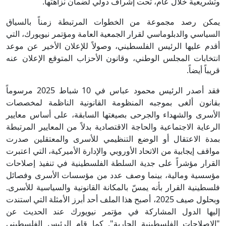
وتشريعية خلال عام، تحت إشراف دولي لضمان نزاهتها.
يمكن رصد مجموعة من الخطوات المرتبطة زمناً بالسياق
السياسي والدبلوماسي لقرار الجمعية العامة ومؤتمر نيويورك، التي
أقدم عليها الرئيس الفلسطيني، وصولاً للإعلان الأخير عن موعد
انتخابات المجلس الوطني، وقانون الأحزاب المتوقع الإعلان عنه
قريباً أيضاً.
فقد أصدر الرئيس محمود عباس في 10 شباط 2025 مرسوماً
بقانون ألغى بموجبه المنظومة القانونية الناظمة لمخصصات
الأسرى والشهداء والجرحى بصيغتها السابقة، على أساس معايير
الرعاية الاجتماعية والحاجة الاقتصادية بدلاً من المعايير المرتبطة
بمدة الاعتقال أو الوضع التنظيمي للأسرى والمعتقلين صدرت
مواقف إيجابية من الاتحاد الأوروبي والإدارة الأميركية، التي اعتبرت
القرار مؤشراً على جدية السلطة الفلسطينية في تنفيذ إصلاحات
مؤسسية ومالية، بينما وصف عدد من مؤسسات الأسرى وفصائل
فلسطينية القرار بأنه يمسّ بالمكانة القانونية والسياسية للأسرى.
وبحلول صيف 2025، أصبح هذا الملف أحد أبرز الأمثلة التي استندت
إليها الدول المشاركة في مؤتمر نيويورك عند الحديث عن
"الإصلاحات الفلسطينية الجارية". كما قام الرئيس الفلسطيني