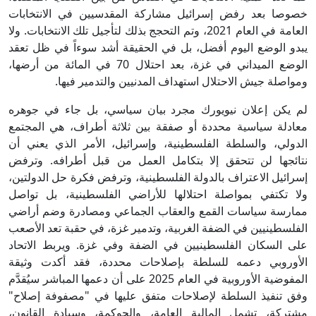
خصوصا بعد رفض إسرائيل مشاركة المقدسيين في الانتخابات
العامة في العام 2021، وتم التحجج بذلك لتأجيل تلك الانتخابات. ولا
يبدو الوضع اليوم أفضل، بل في الحقيقة أشد سوءاً في ظل تعقد
الوضع الميداني في غزة، بعد احتلال 70 في المائة من أرضها،
ومواصلة جيش الاحتلال استهداف المدنيين والتدمير فيها.
لم يكن إعلان نيويورك مجرد بيان سياسي، بل جاء في جوهره
معادلة سياسية محددة أو صفقة بين ثلاثة أطراف، هي المجتمع
الدولي، والسلطة الفلسطينية، وإسرائيل، الأمر الذي يعني أن
نتائجها لن تتحقق إلا بتكامل العمل من قبل أطرافه. وترفض
إسرائيل الاعتراف بالدولة الفلسطينية، وترفض فكرة حل الدولتين،
ولا تكتفي بمواصلة احتلالها للأراضي الفلسطينية، بل تواصل
ممارسة سياسات القمع والعقاب الجماعي ومصادرة وضم أراضي
الفلسطينيين في الضفة الغربية، وتدمير غزة، في حقبة تعد الأصعب
على السكان الفلسطينيين في الضفة وفي غزة. ويربط الاتحاد
الأوروبي دعمه للسلطة بإصلاحات محددة، فقد أكدت وثيقة
المفوضية الأوروبية في العام 2025 على أن دعمها المباشر سيُقدَّم
وفق تنفيذ السلطة لإصلاحات متفق عليها في "مصفوفة إصلاح"
مشتركة، تشمل المالية العامة، والحوكمة، وسيادة القانون،