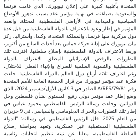
المتحدة بأغلبية كبيرة على إعلان نيويورك، الذي قامت فرنسا
والسعودية بصياغته، في نهاية مؤتمر عقد بسبب تدهور الأوضاع
السياسية والميدانية في الأراضي الفلسطينية المحتلة. وانعقد
المؤتمر في إطار وعود بالاعتراف بالدولة الفلسطينية من قبل عدة
دول مركزية منها فرنسا، والمملكة المتحدة، وكندا، وأستراليا. ركز
بيان نيويورك على إدانة حركة حماس بعد أحداث السابع من أكتوبر،
وربط الاعتراف بالدولة الفلسطينية بإصلاح سلطتها. اقترنت تلك
التطورات بالرفض الإسرائيلي المطلق الاعتراف بالدولة
الفلسطينية والتسوية السلمية للصراع والإنهاء الفعلي للاحتلال،
رغم اعتراف ثلاثة أرباع دول العالم بالدولة الفلسطينية. جاءت
فكرة عقد مؤتمر نيويورك من قرار الجمعية العامة للأمم المتحدة
رقم A/RES/79/81 الصادر في 3 كانون الأول/ديسمبر 2024، الذي
وضع إطار عقد مؤتمر دولي رفيع المستوى بشأن فلسطين وحل
الدولتين. وجاءت رسالة الرئيس الفلسطيني محمود عباس في
إطار تلك التطورات والحراك الدبلوماسي والسياسي، في 9 حزيران
من العام 2025. قال الرئيس الفلسطيني في رسالته: "الدولة
الفلسطينية المستقبلية غير عسكرية، وتعهد بمواصلة إصلاح
السلطة الفلسطينية، معلنا عن نيته تنظيم انتخابات رئاسية