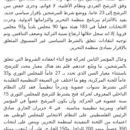
وفق الترشح الفردي ونظام الأغلبية، لا قوائم، وجرى خفض سن
الترشح إلى 23 عاما، ووضع شرط للمرشحين بإقرار سياسي جديد،
يفيد بالالتزام ببرنامج منظمة التحرير والتزاماتها الدولية. وجرت
الانتخابات فعلياً في 183 هيئة منها 90 مجلس بلدياً و93 مجلس
قرويا. إلا انه سجل خلالها ارتفاع نسبة التزكية وضعف التنافس. وتم
توجيه انتقادات تتعلق بالشرط السياسي غير المسبوق المتعلق
بالإقرار بمبادئ منظمة التحرير.
وعدّل المؤتمر الثامن لحركة فتح أثناء انعقاده الشروط التي تتعلق
بالمرشحين، ما وسّع عددهم. فلم يعد هناك معيار محدد للترشح،
باستثناء معيار السن الذي تحدد بـ 27 عاماً للمجلس الثوري و33
عاماً للجنة المركزية، وهو ما اختلف عن الصيغة التنظيمية التقليدية
التي تشترط سنوات عضوية وتدرجاً تنظيمياً. فقد كان النظام
الداخلي المعروف لحركة فتح يشترط للترشح للمجلس الثوري 15
سنة عضوية في الحركة، وأن يكون المرشح عضواً في المؤتمر
العام، وبمرتبة تنظيمية مناسبة. في 4 حزيران الجاري صادق
الرئيس الفلسطيني على النظام الانتخابي للمجلس الوطني بعد
اعتماده من اللجنة التنفيذية لمنظمة التحرير. وينص على انتخاب
350 عضواً، منهم 200 للداخل و150 للخارج، على أن يُنتخب ممثلو