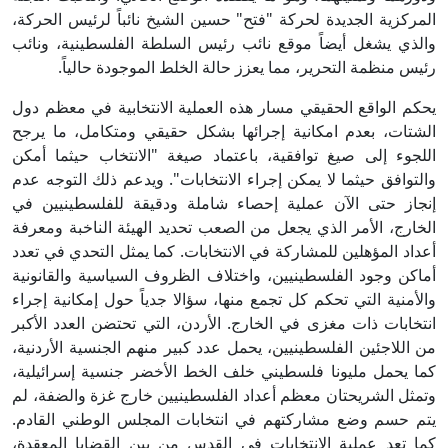
المركزية الجديدة لحركة "فتح" حسين الشيخ نائباً لرئيس الحركة،
والذي يشغل أيضاً موقع نائب رئيس السلطة الفلسطينية، ونائب
رئيس منظمة التحرير، مما يعزز حالة الخلط الموجودة حالياً.
يحكم الواقع الحقيقي مسار هذه العملية الانتخابية في معظم دول
الشتات، بعدم امكانية إجرائها بشكل حقيقي ومتكامل، ما يرجح
اللجوء إلى صيغ توافقية، باعتماد صيغة "الانتخاب حيثما أمكن
والتوافق حيثما لا يمكن إجراء الانتخابات". ويدعم ذلك التوجه عدم
إنجاز حتى الآن عملية إحصاء شاملة ودقيقة للفلسطينيين في
الخارج، الأمر الذي يجعل من الصعب تحديد الهيئة الناخبة ومعرفة
أعداد المؤهلين للمشاركة في الانتخابات. كما يمثل التحدي في تعدد
أماكن وجود الفلسطينيين، واختلاف الظروف السياسية والقانونية
والأمنية التي تحكم كل تجمع منها، سؤالا جدياً حول إمكانية إجراء
انتخابات ذات مغزى في الخارج. الأردن، التي تحتضن العدد الأكبر
من اللاجئين الفلسطينيين، يحمل عدد كبير منهم الجنسية الأردنية،
كما يحمل مليونا فلسطيني خلف الخط الأخضر جنسية إسرائيلية،
وتمثل الشريحتان معظم أعداد الفلسطينيين خارج غزة والضفة، لم
يتم حسم وضع مشاركتهم في انتخابات المجلس الوطني القادم.
كما تعد عملية الانتخابات في القدس من بين القضايا المعقدة،