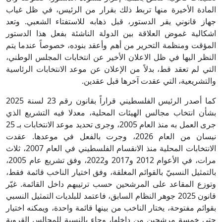
المادة الأخيرة منها تربط ذلك بقرار من الرئيس، في ظل غياب
جهاز قانوني يقر الدستور، قبل ذهابه للاستفتاء الشعبي. وتعد
اشكالية غموض العلاقة بين الدولة الناشئة بفعل هذا الدستور
المؤقت ومنظمة التحرير من أهم وأعقد بنوده، خصوصاً عندما يتم
النظر اليها في ظل الاعلان الأخير عن انتخابات المجلس الوطني،
التي لم تعقد قط، بدلاً من الإعلان عن موعد الانتخابات الرئاسية
والتشريعية، التي عقدت آخرها قبل عقدين.
كما أصدر الرئيس الفلسطيني قراراً بقانون رقم 23 لسنة 2025
بشأن انتخاب مجالس الهيئات المحلية، معدلا فيه التشريع الذي
جرى العمل به منذ العام 2005، وجرى تحديد موعد الانتخابات بـ 25
نيسان من العام 2026، وجرت بالفعل في موعدها. عقدت
الانتخابات المحلية منذ الانقسام الفلسطيني في العام 2007، ثلاث
مرات، في الأعوام 2012 و2017 و2022، وفق تشريع عام 2005،
بالتمثيل النسبيّ بالقوائم المغلقة، وفق اختيار الناخب قائمة فقط،
وتوزع المقاعد على المرشحين حسب ترتيبهم داخل القائمة. غيّر
قانون 2025 جوهر النظام السابق، فاعتمد للبلديات التمثيل النسبي
بقوائم مفتوحة، يختار الناخب من بينها قائمة واحدة، ويمكنه اختيار
حتى خمسة مرشحين من داخلها، وجاء بالنسبة للمجالس القروية