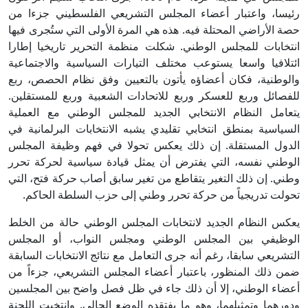
رئيسا، واعتبار أعضاء المجلس التشريعي الفلسطيني جزءا من
حصة الأراضي المحتلة فيه. هذه هي المرة الأولى التي ستُجرى فيها
انتخابات للمجلس الوطني. شكلت منظمة التحرير تاريخيا إطارا
ائتلافيا واسعا يستوعب مختلف التيارات السياسية والاجتماعية
والوطنية، فكان أعضاؤه يأتون بالتعيين وفق نظام الحصص، ربع
للفصائل وربع للعسكر وربع للاتحادات الشعبية وربع للمستقلين.
يتعامل النظام الانتخابي الجديد للمجلس الوطني مع العملية
السياسية بمنطق انتخابي تقليدي يشبه الانتخابات البرلمانية في
الدول المستقلة. إن ذلك يعكس تحولا في فهم وظيفة المجلس
الوطني نفسه، التي يفترض أن يمثل قيادة سياسية لحركة تحرر
وطني. إن ذلك التغير يتقاطع من تغير سابق أصاب حركة فتح، التي
تحولت تدريجياً من حركة تحرر وطني إلى حزب السلطة الحاكم.
يعكس النظام الجديد لانتخابات المجلس الوطني حالة من الخلط
الوظيفي بين المجلس الوطني ومجلس النواب، أو المجلس
التشريعي سابقا، رغم أنه جرى التعامل مع نتائج الانتخابات السابقة
ضمن ذلك المنظور، باعتبار أعضاء المجلس التشريعي، جزءاً من
أعضاء الوطني، إلا أن ذلك جاء في ظل فصل واضح بين المجلسين
ودورهما وتمثيلهما، وهو ما يفتقده الوضع الحالي. وانتخبت اللجنة