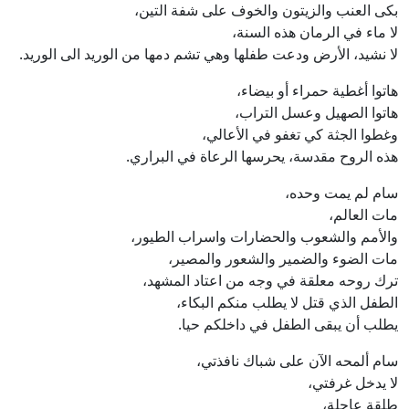
بكى العنب والزيتون والخوف على شفة التين،
لا ماء في الرمان هذه السنة،
لا نشيد، الأرض ودعت طفلها وهي تشم دمها من الوريد الى الوريد.
هاتوا أغطية حمراء أو بيضاء،
هاتوا الصهيل وعسل التراب،
وغطوا الجثة كي تغفو في الأعالي،
هذه الروح مقدسة، يحرسها الرعاة في البراري.
سام لم يمت وحده،
مات العالم،
والأمم والشعوب والحضارات واسراب الطيور،
مات الضوء والضمير والشعور والمصير،
ترك روحه معلقة في وجه من اعتاد المشهد،
الطفل الذي قتل لا يطلب منكم البكاء،
يطلب أن يبقى الطفل في داخلكم حيا.
سام ألمحه الآن على شباك نافذتي،
لا يدخل غرفتي،
طلقة عاجلة،