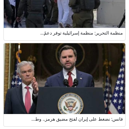
منظمة التحرير: منظمة إسرائيلية توفر دعمً...
فانس: نضغط على إيران لفتح مضيق هرمز.. وط...