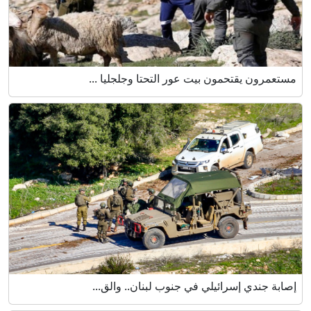
مستعمرون يقتحمون بيت عور التحتا وجلجليا ...
إصابة جندي إسرائيلي في جنوب لبنان.. والق...