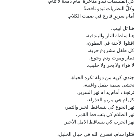
كلُّ الفلسفات تبدو متأخرةً أمام دمعة لا تنام،
وكلُّ النظريات تبدو ناقصةً
أمام سريرٍ فارغ في صمت الكلام.
هنا تل ابيب،
هنا سلطة النار والبندقية،
اقتلوا الأجنة في البطون،
كل طفل مشروع حرية،
دمار وموت ودم وجوع،
لا هواء ولا بحر ولا حليب.
جندي كريه من دولة تكره الحياة،
تخشى بسمة طفل واغنية،
ترتجف أمام يد ام تهز السرير،
كل ام هي مريم العذراء،
تهز الجوع كي يتساقط الخبز والتمر،
تهز الظلام كي يتساقط القمر،
تهز الحرب كي يتساقط الامل الأخير.
قتلوا سام، فصرخ الله في جبال الخليل،