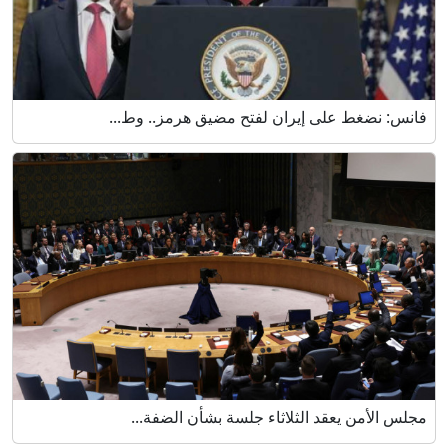
فانس: نضغط على إيران لفتح مضيق هرمز.. وط...
مجلس الأمن يعقد الثلاثاء جلسة بشأن الضفة...