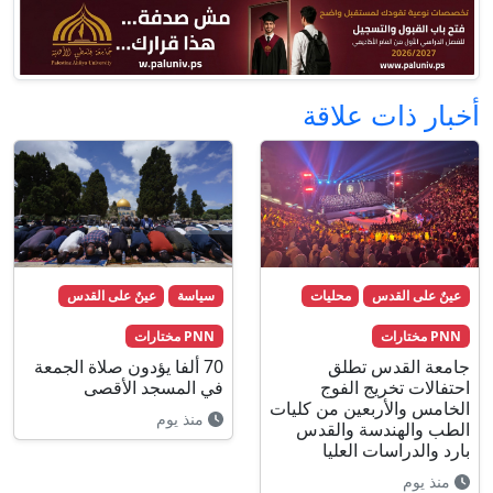
أخبار ذات علاقة
عينٌ على القدس
محليات
سياسة
عينٌ على القدس
PNN مختارات
PNN مختارات
جامعة القدس تطلق
70 ألفا يؤدون صلاة الجمعة
احتفالات تخريج الفوج
في المسجد الأقصى
الخامس والأربعين من كليات
منذ يوم
الطب والهندسة والقدس
بارد والدراسات العليا
منذ يوم