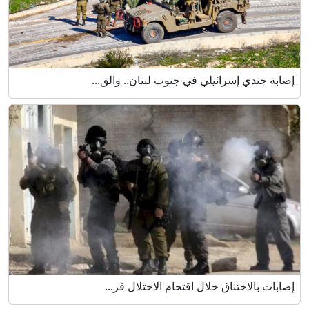
إصابة جندي إسرائيلي في جنوب لبنان.. والق...
إصابات بالاختناق خلال اقتحام الاحتلال قر...