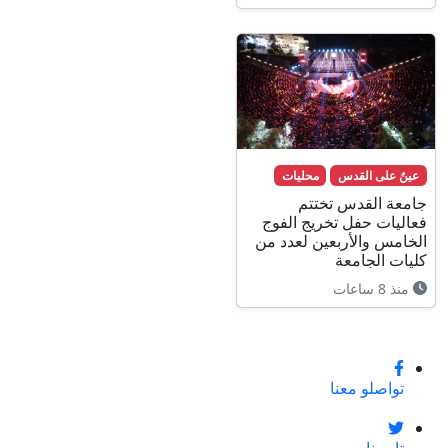
عينٌ على القدس
محليات
جامعة القدس تختتم
فعاليات حفل تخريج الفوج
الخامس والأربعين لعدد من
كليات الجامعة
منذ 8 ساعات
تواصلو معنا
تابعونا