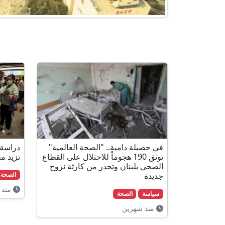
في حصيلة دامية.. "الصحة العالمية"
دراسة:
توثق 190 هجوماً للاحتلال على القطاع
تزيد م
الصحي بلبنان وتحذر من كارثة نزوح
جديدة
الصحة
منذ 
سياسة
الصحة
منذ شهرين