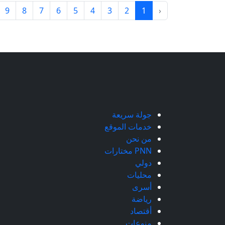
9
8
7
6
5
4
3
2
1
‹
جولة سريعة
خدمات الموقع
من نحن
PNN مختارات
دولي
محليات
أسرى
رياضة
أقتصاد
منوعات