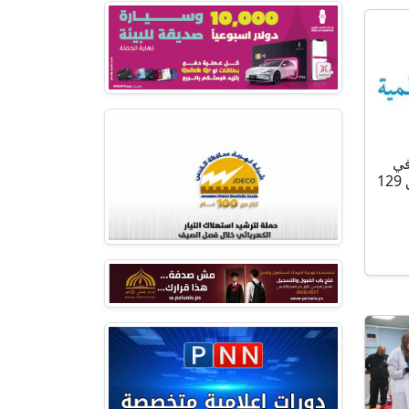
في
الإقليم يمر بمنعطف حرج وتوثيق 129