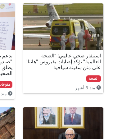
استنفار صحي عالمي: "الصحة
العالمية" تؤكد إصابات بفيروس "هانتا"
"صندوق
على متن سفينة سياحية
يطلق م
الصحية
الصحة
منوعات
منذ 3 أشهر
منذ 3 أشهر