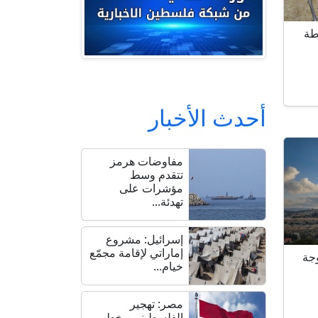
طة
أحدث الأخبار
مفاوضات هرمز
تتقدم وسط
مؤشرات على
تهدئة...
إسرائيل: مشروع
إماراتي لإقامة مجمّع
جة
خيام...
مصر: تهجير
الفلسطينيين خط