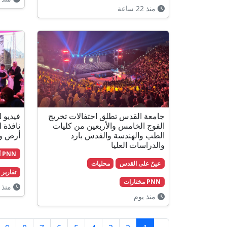
منذ 22 ساعة
جامعة القدس تطلق احتفالات تخريج
الفوج الخامس والأربعين من كليات
نافذة 
الطب والهندسة والقدس بارد
أرض وا
والدراسات العليا
PNN أخبار
عينٌ على القدس
محليات
تقارير
PNN مختارات
منذ 
منذ يوم