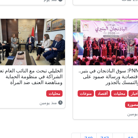
فيديو PNN: سوق الباذنجان في بتير..
الخليلي تبحث مع النائب العام تع
اقتصادية ورسالة صمود على
الشراكة في منظومة الحماية
لتمسك بالجذور
ومناهضة العنف ضد المرأة
محليات
أقتصاد
منوعات
محليات
منذ يومين
 مصورة
يومين