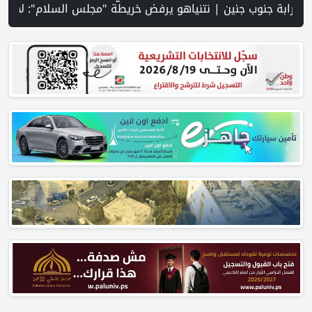
 استيطانية في رام الله | إجلاء طبي عبر معبر رفح شمل 78 شخصا | تقرير PNN : تصاعد عمليات هدم المنازل في مسافر يطا... عائلات بلا مأوى وحقوقيون يحذرون من انتهاك الحق في السكن | عشرات المستوطنين يقتحمون الأقصى ويؤدون طقوسًا تلمودية | مركز الاتصال الحكومي يرصد أهم التدخلات التي نف