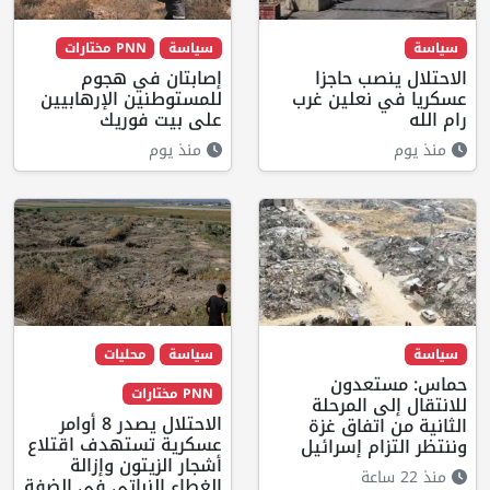
سياسة
سياسة
PNN مختارات
الاحتلال ينصب حاجزا
إصابتان في هجوم
عسكريا في نعلين غرب
للمستوطنين الإرهابيين
رام الله
على بيت فوريك
منذ يوم
منذ يوم
سياسة
سياسة
محليات
حماس: مستعدون
PNN مختارات
للانتقال إلى المرحلة
الاحتلال يصدر 8 أوامر
الثانية من اتفاق غزة
عسكرية تستهدف اقتلاع
وننتظر التزام إسرائيل
أشجار الزيتون وإزالة
منذ 22 ساعة
الغطاء النباتي في الضفة