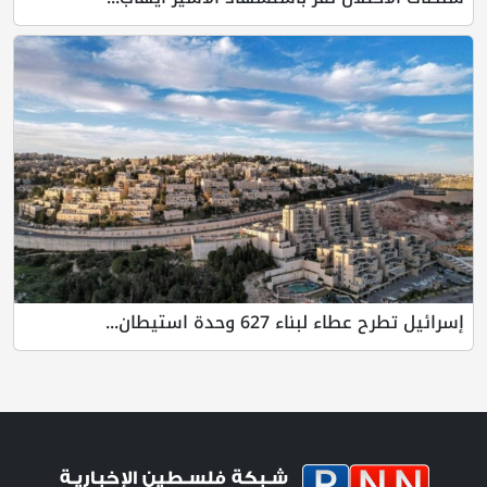
إسرائيل تطرح عطاء لبناء 627 وحدة استيطان...