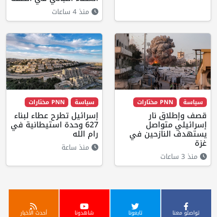
منذ 4 ساعات
سياسة
PNN مختارات
سياسة
PNN مختارات
قصف وإطلاق نار
إسرائيل تطرح عطاء لبناء
إسرائيلي متواصل
627 وحدة استيطانية في
يستهدف النازحين في
رام الله
غزة
منذ ساعة
منذ 3 ساعات
تواصلو معنا
تابعونا
شاهدونا
أحدث الأخبار