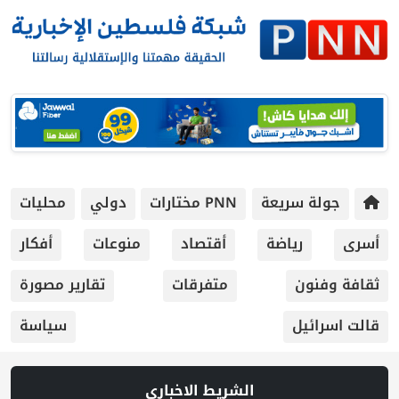
جولة سريعة
PNN مختارات
دولي
محليات
أسرى
رياضة
أقتصاد
منوعات
أفكار
ثقافة وفنون
متفرقات
تقارير مصورة
قالت اسرائيل
سياسة
الشريط الاخباري