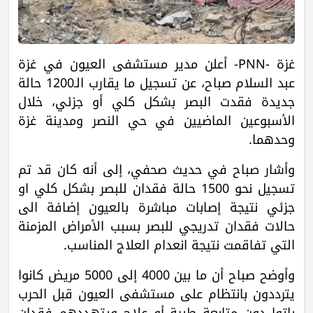
غزة -PNN- أعلن مدير مستشفى العيون في غزة
عبد السلام صباح، عن تسجيل ما يقارب الـ1200 حالة
جديدة فقدت البصر بشكل كلي أو جزئي، خلال
الأسبوعين الماضيين في حي النصر ومدينة غزة
وحدهما.
وأشار صباح في حديث صحفي، إلى أنه كان قد تم
تسجيل نحو 1500 حالة فقدان للبصر بشكل كلي او
جزئي نتيجة إصابات مباشرة بالعيون إضافة الى
حالات فقدان تدريجي للبصر بسبب الأمراض المزمنة
التي تفاقمت نتيجة انعدام العلاج المناسب.
وأوضح صباح أن ما بين 4000 إلى 5000 مريض كانوا
يترددون بانتظام على مستشفى العيون قبل الحرب
باتوا دون متابعة طبية أو علاج ويتهددهم فقدان