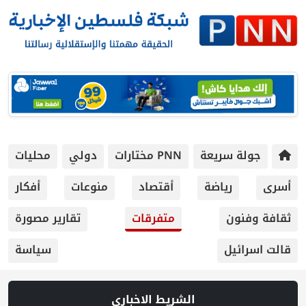
 سريعة
PNN مختارات
دولي
محليات
رياضة
أقتصاد
منوعات
أفكار
ون
متفرقات
تقارير مصورة
يل
سياسة
الشريط الاخباري