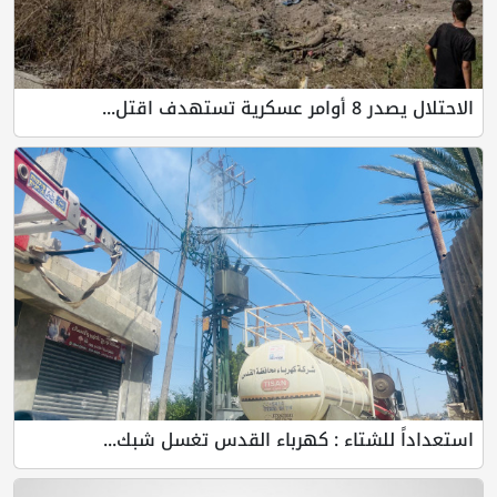
دف اقتل...
للشتاء : كهرباء القدس تغسل شبك...