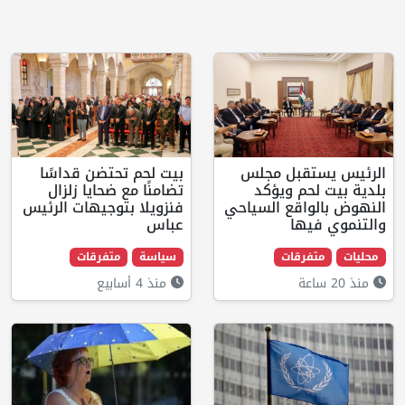
تقبل مجلس
بيت لحم تحتضن قداسًا
لحم ويؤكد
تضامنًا مع ضحايا زلزال
واقع السياحي
فنزويلا بتوجيهات الرئيس
يها
عباس
فرقات
سياسة
متفرقات
منذ 4 أسابيع