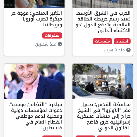
الشرق الأوسط
التغير المناخي: موجة حر
ريطة الطاقة
مبكرة تضرب أوروبا
دفع الدول نحو
وبريطانيا
ذاتي
متفرقات
فرقات
منذ شهرين
ن
قدس: تحويل
مبادرة "التضامن موقف"..
وا" في الشيخ
دعوات لمؤسسات دولية
نشآت عسكرية
ومحلية لدعم موظفي
خرق فاضح
القطاع العام في
ولي
فلسطين