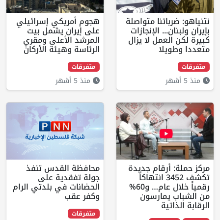
باتنا متواصلة
هجوم أمريكي إسرائيلي
... الإنجازات
على إيران يشمل بيت
لعمل لا يزال
المرشد الأعلى ومقري
يلا
الرئاسة وهيئة الأركان
متفرقات
منذ 5 أشهر
أرقام جديدة
محافظة القدس تنفذ
تكشف 3452 انتهاكاً
جولة تفقدية على
رقمياً خلال عام… و60%
الحضانات في بلدتي الرام
يمارسون
وكفر عقب
تية
متفرقات