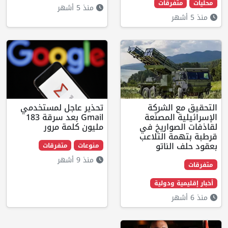
فرقات
منذ 5 أشهر
 الشركة
تحذير عاجل لمستخدمي
 المصنّعة
Gmail بعد سرقة 183
صواريخ في
مليون كلمة مرور
ة التلاعب
لناتو
منوعات
متفرقات
منذ 9 أشهر
ة ودولية