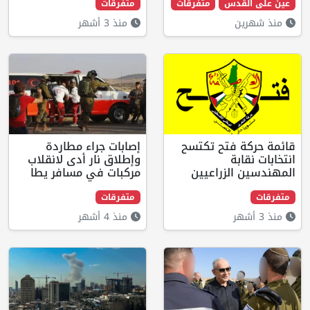
قدس
متفرقات
متفرقات
ن
منذ 3 أشهر
 فتح تكتسح
إصابات جراء مطاردة
بة
وإطلاق نار أدى لانقلاب
الزراعيين
مركبات في مسافر يطا
متفرقات
منذ 4 أشهر