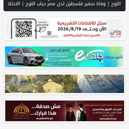
ة | قصف وإطلاق نار إسرائيلي متواصل يستهدف النازحين في غزة | الجيش الإسرائيلي: أنهينا 80% من "مشروع الشرق" على الحدود مع سوريا | الاحتلال يقتحم عدة قرى في نابلس ويداهم منازل ويستجوب مواطنين | اسعار صرف العملات | حملة في الولايات المتحدة تدعو الأطباء لمقاطعة الجمعية الطبية الأمريكية احتجاجاً على موقفها من غزة | مفاوضات هرمز تتقدم وسط مؤشرات على تهدئة | إسرائيل: مشروع إماراتي لإقامة مجمّع خيام في غزة تحت إشراف الجيش