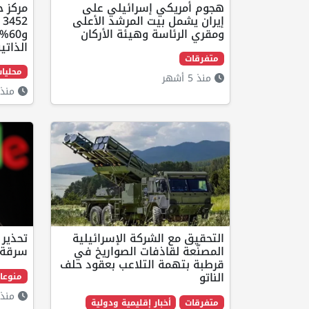
هجوم أمريكي إسرائيلي على
مركز 
إيران يشمل بيت المرشد الأعلى
2
ومقري الرئاسة وهيئة الأركان
و0
الذاتي
متفرقات
محليا
منذ 5 أشهر
منذ 5 أشه
التحقيق مع الشركة الإسرائيلية
المصنّعة لقاذفات الصواريخ في
سرقة 183 مليون كلمة م
قرطبة بتهمة التلاعب بعقود حلف
الناتو
منوعا
منذ 9 أشه
متفرقات
أخبار إقليمية ودولية