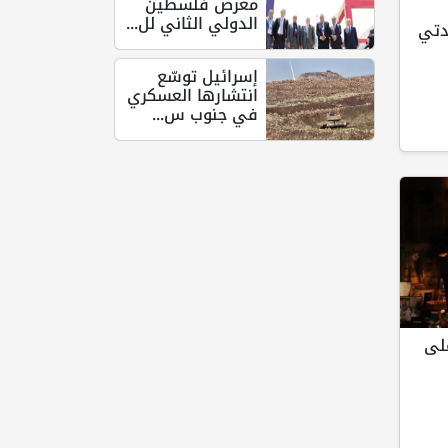
معرض فلسطين
الدولي الثاني لل...
دتي
إسرائيل توسّع
انتشارها العسكري
في جنوب س...
لى