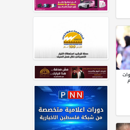
وات
م