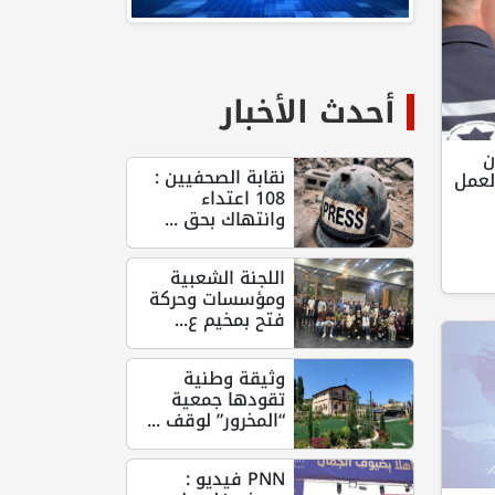
أحدث الأخبار
ن
نقابة الصحفيين :
العمل
108 اعتداء
وانتهاك بحق ...
اللجنة الشعبية
ومؤسسات وحركة
فتح بمخيم ع...
وثيقة وطنية
تقودها جمعية
“المخرور” لوقف ...
PNN فيديو :