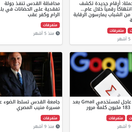
حملة: أرقام جديدة تكشف
محافظة القدس تنفذ جولة
345 انتهاكاً رقمياً خلال عام…
تفقدية على الحضانات في بل
6% من الشباب يمارسون الرقابة
الرام وكفر عقب
ة
متفرقات
ت
متفرقات
منذ 5 أشهر
ر
تحذير عاجل لمستخدمي Gmail بعد
جامعة القدس تسلط الضوء ع
رور
مسيرة منيب المصري
ت
متفرقات
متفرقات
ر
منذ 9 أشهر