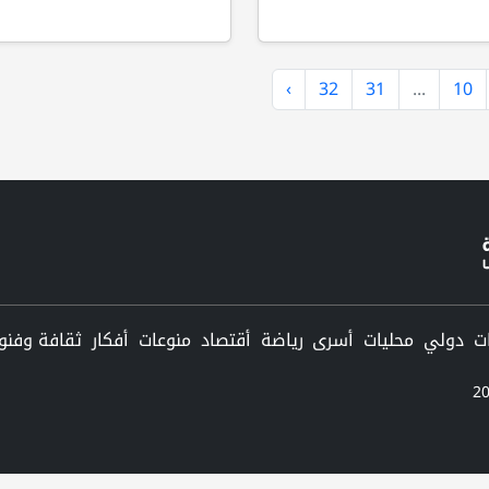
›
32
31
...
10
دولي
محليات
أسرى
رياضة
أقتصاد
منوعات
أفكار
ثقافة وفنو