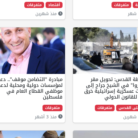
ة
متفرقات
أقتصاد
متفرقات
شهر
منذ شهرين
ة القدس: تحويل مقر
مبادرة "التضامن موقف".. دع
روا" في الشيخ جراح إلى
لمؤسسات دولية ومحلية لدع
 عسكرية إسرائيلية خرق
موظفي القطاع العام في
لقانون الدولي
فلسطين
على القدس
متفرقات
متفرقات
شهرين
منذ 3 أشهر