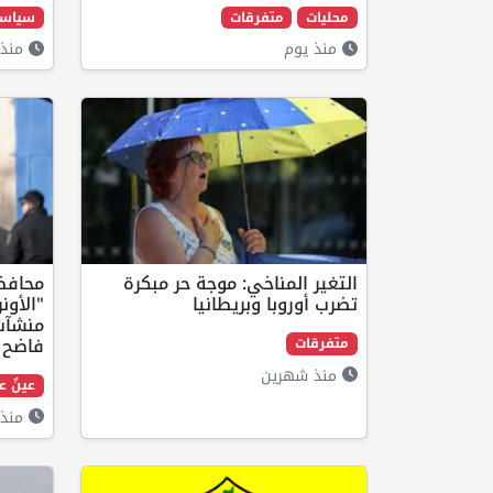
محليات
متفرقات
سياس
منذ يوم
منذ 
التغير المناخي: موجة حر مبكرة
محافظ
تضرب أوروبا وبريطانيا
"الأون
منشآت
فاضح ل
متفرقات
منذ شهرين
عينٌ 
منذ 