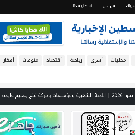
موقع
من نحن
تواصلو معنا
محليات
أسرى
رياضة
أقتصاد
منوعات
أفكار