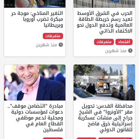
الشرق الأوسط
التغير المناخي: موجة حر
ريطة الطاقة
مبكرة تضرب أوروبا
دفع الدول نحو
وبريطانيا
ذاتي
متفرقات
فرقات
منذ شهرين
ن
قدس: تحويل
مبادرة "التضامن موقف"..
وا" في الشيخ
دعوات لمؤسسات دولية
نشآت عسكرية
ومحلية لدعم موظفي
خرق فاضح
القطاع العام في
ولي
فلسطين