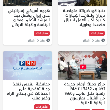
باتنا متواصلة
هجوم أمريكي إسرائيلي
... الإنجازات
على إيران يشمل بيت
لعمل لا يزال
المرشد الأعلى ومقري
يلا
الرئاسة وهيئة الأركان
متفرقات
منذ 5 أشهر
أرقام جديدة
محافظة القدس تنفذ
تكشف 3452 انتهاكاً
جولة تفقدية على
رقمياً خلال عام… و60%
الحضانات في بلدتي الرام
يمارسون
وكفر عقب
تية
متفرقات