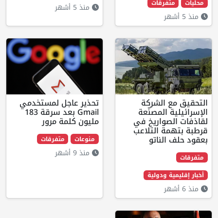
فرقات
منذ 5 أشهر
 الشركة
تحذير عاجل لمستخدمي
 المصنّعة
Gmail بعد سرقة 183
صواريخ في
مليون كلمة مرور
ة التلاعب
لناتو
منوعات
متفرقات
منذ 9 أشهر
ة ودولية