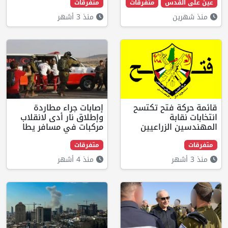
قدس
متفرقات
متفرقات
ن
منذ 3 أشهر
 فتح تكتسح
إصابات جراء مطاردة
بة
وإطلاق نار أدى لانقلاب
الزراعيين
مركبات في مسافر يطا
متفرقات
منذ 4 أشهر