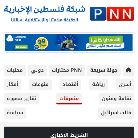
 سريعة
PNN مختارات
دولي
محليات
رياضة
أقتصاد
منوعات
أفكار
ون
متفرقات
تقارير مصورة
يل
سياسة
الشريط الاخباري