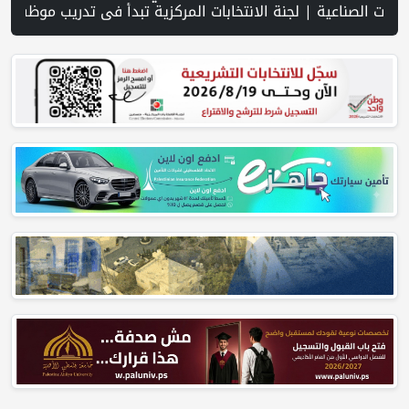
ريخها خلال حزيران وتموز الماضيين | مفاوضات واشنطن وطهران: شد وجذب وهرمز في صلب التفاهمات | خلافات بين إسرائيل وواشنطن بشأن خطة النقاط الـ15 لغزة | "التربية": تمديد فترة استقبال طلبات منح البكالوريوس ف