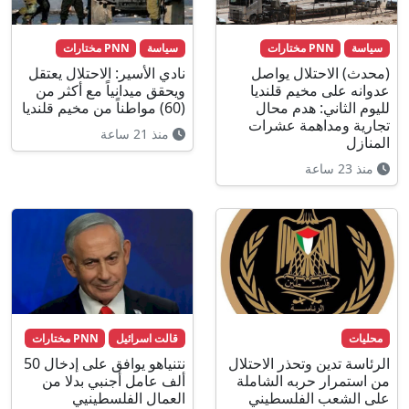
سياسة
PNN مختارات
سياسة
PNN مختارات
(محدث) الاحتلال يواصل
نادي الأسير: الاحتلال يعتقل
عدوانه على مخيم قلنديا
ويحقق ميدانياً مع أكثر من
لليوم الثاني: هدم محال
(60) مواطناً من مخيم قلنديا
تجارية ومداهمة عشرات
منذ 21 ساعة
المنازل
منذ 23 ساعة
محليات
قالت اسرائيل
PNN مختارات
الرئاسة تدين وتحذر الاحتلال
نتنياهو يوافق على إدخال 50
من استمرار حربه الشاملة
ألف عامل أجنبي بدلا من
على الشعب الفلسطيني
العمال الفلسطينيي