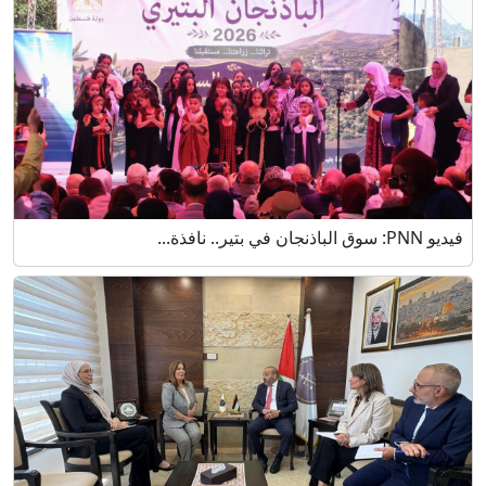
فيديو PNN: سوق الباذنجان في بتير.. نافذة...