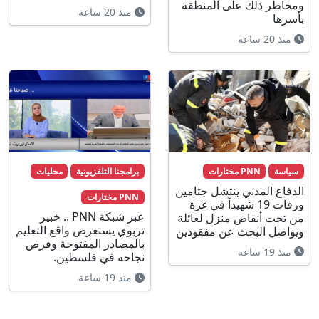
ومخاطر ذلك على المنطقة
منذ 20 ساعة
بأسرها
منذ 20 ساعة
سياسة
PNN مختارات
برامجنا التلفزيونية
محليات
الدفاع المدني ينتشل جثامين
PNN مختارات
ورفات 19 شهيداً في غزة
عبر شبكة PNN .. خبير
من تحت أنقاض منزل لعائلة
تربوي يستعرض واقع التعليم
ويواصل البحث عن مفقودين
بالمصادر المفتوحة وفرص
منذ 19 ساعة
نجاحه في فلسطين.
منذ 19 ساعة