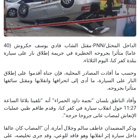
الداخل المحتل/PNN-مقتل الشاب فادي يوسف حكروش (40
عاما) متأثرا بجروحه الخطيرة في جريمة إطلاق نار على سيارة
ببلدة كفر كنا، اليوم الثلاثاء.
وحسب ما أفادت المصادر المحلية، فإن جناة أقدموا على إطلاق
النار على السيارة، ما أدى إلى انحرافها وانقلابها ومقتل سائقها
متأثرا بجروحه.
وأفاد الناطق بلسان "نجمة داود الحمراء" أنه "تلقينا بلاغا الساعة
11:27 حول انقلاب سيارة في كفر كنا، وقدم طاقم طبي عمليات
الإنعاش لمصاب عانى جروحا حرجة".
وذكر المضمدان عاطف سالم وجلال أمارة، أن "المصاب كان عالقا
داخل سيارة إثر انقلابها وهو فاقد للوعي، وقد جرى تخليصه، على