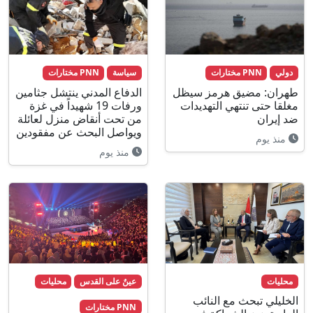
دولي
PNN مختارات
سياسة
PNN مختارات
طهران: مضيق هرمز سيظل
الدفاع المدني ينتشل جثامين
مغلقا حتى تنتهي التهديدات
ورفات 19 شهيداً في غزة
ضد إيران
من تحت أنقاض منزل لعائلة
ويواصل البحث عن مفقودين
منذ يوم
منذ يوم
محليات
عينٌ على القدس
محليات
الخليلي تبحث مع النائب
PNN مختارات