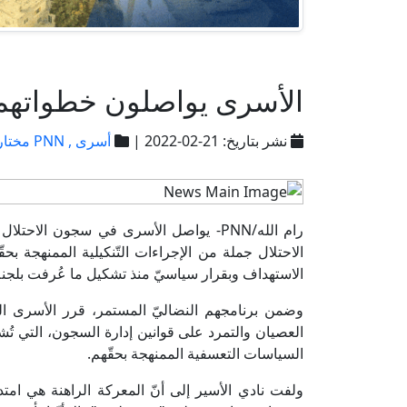
الأسرى يواصلون خطواتهم النضالية لليوم الـ16: إغ
نشر بتاريخ: 21-02-2022 |
أسرى ,
PNN مختارات
الاحتلال جملة من الإجراءات التّنكيلية الممنهجة ب
الاستهداف وبقرار سياسيّ منذ تشكيل ما عُرفت بلجنة "أر
وضمن برنامجهم النضاليّ المستمر، قرر الأسرى ا
العصيان والتمرد على قوانين إدارة السجون، التي تُ
السياسات التعسفية الممنهجة بحقّهم.
ولفت نادي الأسير إلى أنّ المعركة الراهنة هي ام