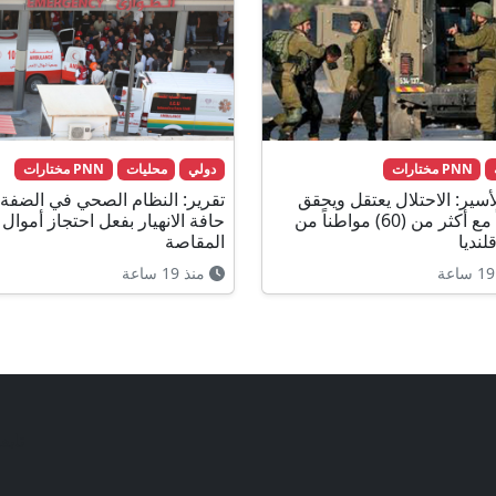
PNN مختارات
دولي
محليات
PNN مختارات
أسير: الاحتلال يعتقل ويحقق
تقرير: النظام الصحي في الضفة
ميدانياً مع أكثر من (60) مواطناً من
حافة الانهيار بفعل احتجاز أموال
لنديا
المقاصة
منذ 19 ساعة
تابع