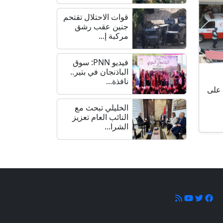
قوات الاحتلال تقتحم
جنين عقب رشق
مركبة إ...
فيديو PNN: سوق
الباذنجان في بتير..
نافذة...
 على
الخليلي تبحث مع
النائب العام تعزيز
الشرا...
ونا