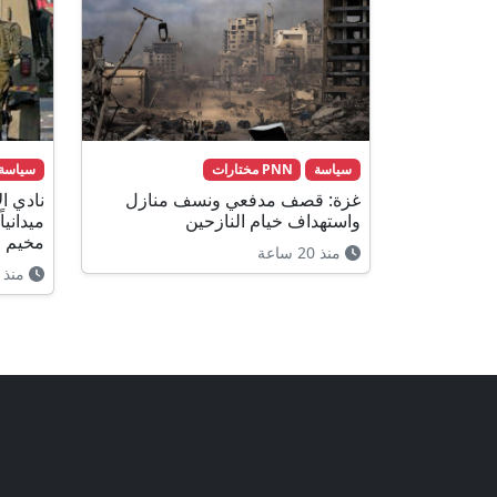
سياسة
PNN مختارات
سياسة
غزة: قصف مدفعي ونسف منازل
نادي ال
واستهداف خيام النازحين
مخيم ق
منذ 20 ساعة
منذ 19 ساعة