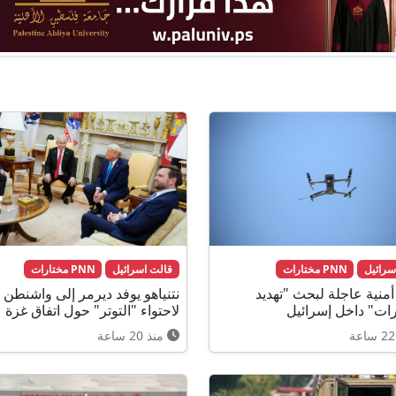
سرائيل
PNN مختارات
قالت اسرائيل
PNN مختارات
منية عاجلة لبحث "تهديد
نتنياهو يوفد ديرمر إلى واشنطن
رات" داخل إسرائيل
لاحتواء "التوتر" حول اتفاق غزة
منذ 20 ساعة