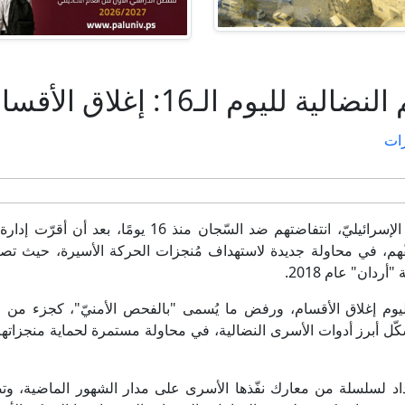
لاق الأقسام ورفض "الفحص الأمنيّ"
رام الله/PNN- يواصل الأسرى في سجون الاحتلال الإسرائيليّ، انتفاضتهم ضد السّجان منذ 16 يومً
حقّهم، في محاولة جديدة لاستهداف مُنجزات الحركة الأسيرة، حيث تصا
دان" عام 2018.
ليوم إغلاق الأقسام، ورفض ما يُسمى "بالفحص الأمنيّ"، كجزء من
شكّل أبرز أدوات الأسرى النضالية، في محاولة مستمرة لحماية منجزاته
تداد لسلسلة من معارك نفّذها الأسرى على مدار الشهور الماضية، و