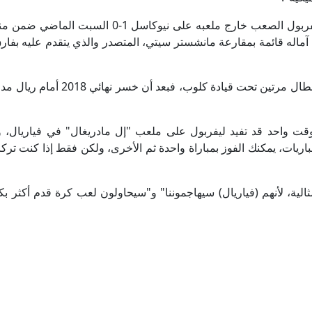
وأوضح كلوب الأفكار التي تنتابه بالإشارة إلى فوز ليفربول الصعب خارج ملعبه على نيوكاسل 1-
 آماله قائمة بمقارعة مانشستر سيتي، المتصدر والذي يتقدم عليه بفار
ونجح ليفربول في تخطي المربع الذهبي في دوري الأبطال مرتين تحت قيادة كلوب، فب
ت واحد قد تفيد ليفربول على ملعب "إل مادريغال" في فياريال، و
باريات، يمكنك الفوز بمباراة واحدة ثم الأخرى، ولكن فقط إذا كنت ترك
الية، لأنهم (فياريال) سيهاجموننا" و"سيحاولون لعب كرة قدم أكثر بك