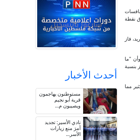
0 السبت الماضي ضمن منافسات
ق نقطة
عد أن خسر نهائي 2018 أمام ريال مدريد، فاز
أن "ما
ز بنسبة
أحدث الأخبار
ثير مما
مستوطنون يهاجمون
قرية أبو نجيم
ويصيبون م...
نادي الأسير: تجديد
أمرَ منع زيارات
الأسر...