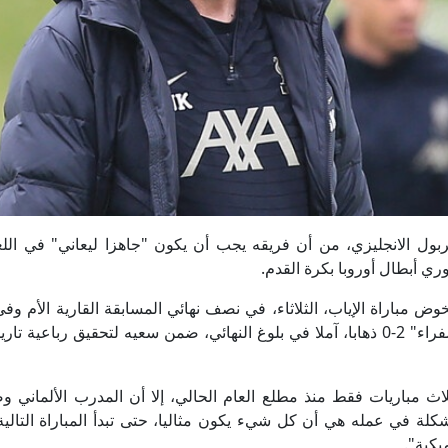
رب ليفربول الانجليزي، من أن فريقه يجب أن يكون "جاهزا ليعاني" في ا
وري أبطال أوروبا بكرة القدم.
 6 مرات، إلى إسبانيا لخوض مباراة الإياب، الثلاثاء، في نصف نهائي المسابقة القارية الأم 
هدفان لصالحه، بعد فوزه على فريق "الغواصات الصفراء" 2-0 ذهابا، آملا في بلوغ النهائي، ضمن سعيه لتحقيق رباع
اث مباريات فقط منذ مطلع العام الحالي، إلا أن المدرب الألماني و
كلة في عمله هي أن كل شيء يكون مثاليا، حتى تبدأ المباراة التالي
يكية".