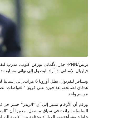
برلين/PNN- حذر الألماني يورغن كلوب، مد
فياريال الإسباني إذا أراد الوصول إلى نهائي مسابقة د
ويسافر ليفربول، بطل أوروبا
موسم واحد.
ورغم أن الأرقام تشير إلى أن "الريدز" خسر في ثل
السلسلة الرائعة في سياق مستقل، معتبرا أن "المش
خاطئ وفجأة تصبح المباراة مختلفة من الناحية الدينام