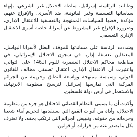
وطالبت الرئاسة، إسرائيل، سلطة الاحتلال غير الشرعي، بإنهاء
سياساتها التعسفية وغير القانونية، ضد الأسرى، والإفراج عنهم،
مؤكدة رفضها للسياسات الممنهجة والتعسفية للاعتقال الإداري،
وضرورة الإفراج غير المشروط عن أسرانا، خاصة أسرى الاعتقال
الإداري التعسفي.
وشددت الرئاسة على مساندتها للموقف البطل لأسرانا البواسل،
المعتقلين تعسفا، إداريا في سجون الاحتلال الإسرائيلي، في
مقاطعة محاكم الاحتلال العنصرية لليوم الـ146 على التوالي،
واعتبرت أن الاعتقال الإداري اعتقال تعسفي مخالف للقانون
الدولي، وسياسة ممنهجة وواسعة النطاق وجريمة من الجرائم
المركبة التي تمارسها إسرائيل لترسيخ منظومة الابرتهايد،
والاستعمار في أرض دولة فلسطين.
وأكدت أن ما يسمى بالنظام القضائي للاحتلال هو جزء من منظومة
الاحتلال، وأداة من أدوات القمع التي يستقدمها لتجريم أبناء شعبنا
وحرمانه من حقوقه، وتبييض الجرائم التي ترتكب بحقه، ولا تعترف
بكل ما يصدر عنه من قرارات أو قوانين.