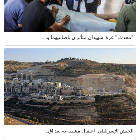
"محدث " غزة: شهيدان متأثران بإصابتيهما و...
الجيش الإسرائيلي: اعتقال مشتبه به بعد اق...