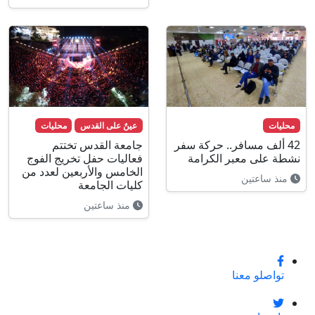
محليات
عينٌ على القدس
محليات
42 ألف مسافر.. حركة سفر
جامعة القدس تختتم
نشطة على معبر الكرامة
فعاليات حفل تخريج الفوج
الخامس والأربعين لعدد من
منذ ساعتين
كليات الجامعة
منذ ساعتين
تواصلو معنا