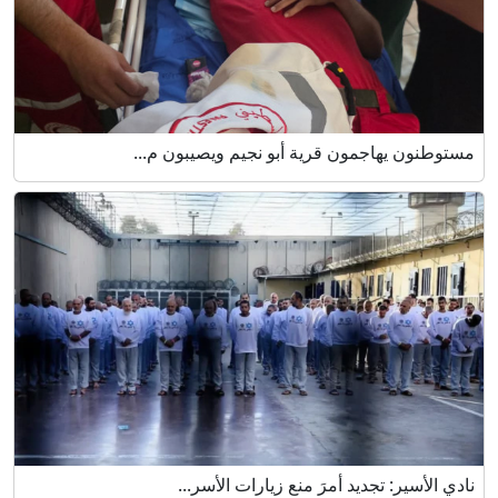
مستوطنون يهاجمون قرية أبو نجيم ويصيبون م...
نادي الأسير: تجديد أمرَ منع زيارات الأسر...