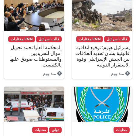
قالت اسرائيل
PNN مختارات
قالت اسرائيل
PNN مختارات
يسرائيل هيوم: توقيع اتفاقية
المحكمة العليا تجمد تحويل
قانونية بشأن تحديد العلاقات
أموال للحريديين
بين الجيش الإسرائيلي وقوة
والمستوطنات صودق عليها
الاستقرار الدولية
بالكنيست
منذ يوم
منذ يوم
محليات
دولي
محليات