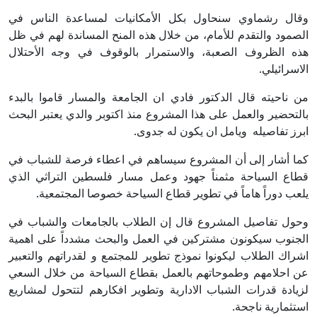
وقال رشماوي سنحاول بكل الأمكانيات لمساعدة الناس في
الصمود والتقدم للأمام، من خلال هذه المنح المساندة لهم في ظل
هذه الظروف الصعبة، والاستمرار بالوقوف في وجه الأحتلال
الاسرائيلي.
من ناحيته قال الدكتور فادي ان الجامعة والمسار قاموا بالبدء
بالتحضير والعمل على هذا المشروع منذ اكتوبر والدي يعتبر البحث
ابرز تفاصيله ويامل ان يكون له جدوى.
كما أشار إلى أن المشروع سيساهم في اعطاء فرصة للشباب في
قطاع السياحة مثمناً جهود وعمل مسار فلسطين التراثي الذي
يلعب دوراً هاماً في تطوير قطاع السياحة خصوصا المجتمعية.
وحول تفاصيل المشروع قال إن الطلاب بالجامعات والشباب في
الجنوب سيكونون مشتركين في العمل والبحث مشدداً على اهمية
اشراك الطلاب ليكونوا نموذج تطوير للمجتمع و لقدراتهم والتعبير
عن احلامهم وطموحاتهم بالعمل بقطاع السياحة من خلال السعي
لزيادة قدرات الشباب الادارية وتطوير افكارهم لتتحول لمشاريع
استثمارية ناجحة.