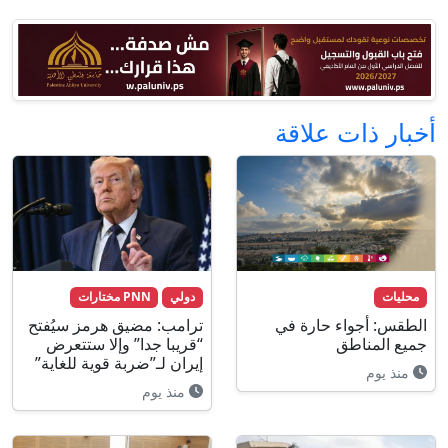
أخبار ذات علاقة
محليات
دولي
PNN مختارات
الطقس: أجواء حارة في
ترامب: مضيق هرمز سيُفتح
جميع المناطق
“قريبا جدا” وإلا ستتعرض
إيران لـ”ضربة قوية للغاية”
منذ يوم
منذ يوم