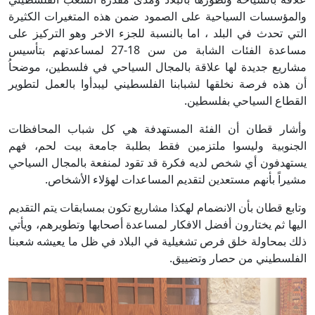
والمؤسسات السياحية على الصمود ضمن هذه المتغيرات الكثيرة
التي تحدث في البلد ، اما بالنسبة للجزء الاخر وهو التركيز على
مساعدة الفئات الشابة من سن 18-27 لمساعدتهم بتأسيس
مشاريع جديدة لها علاقة بالمجال السياحي في فلسطين، موضحاُ
أن هذه فرصة نخلقها لشبابنا الفلسطيني ليبدأوا بالعمل لتطوير
القطاع السياحي بفلسطين.
وأشار قطان أن الفئة المستهدفة هي كل شباب المحافظات
الجنوبية وليسوا ملتزمين فقط بطلبة جامعة بيت لحم، فهم
يستهدفون أي شخص لديه فكرة قد تقود لمنفعة بالمجال السياحي
مشيراً بأنهم مستعدين لتقديم المساعدات لهؤلاء الأشخاص.
وتابع قطان بأن الانضمام لهكذا مشاريع تكون بمسابقات يتم التقديم
اليها ثم يختارون أفضل الافكار لمساعدة أصحابها وتطويرهم، ويأتي
ذلك بمحاولة خلق فرص تشغيلية في البلاد في ظل ما يعيشه شعبنا
الفلسطيني من حصار وتضييق.