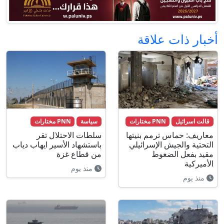
أخبار ذات علاقة
قالت اسرائيل
PNN مختارات
سياسة
PNN مختارات
معاريف: حماس ترمم بنيتها
سلطات الاحتلال تقر
التحتية والجيش الإسرائيلي
باستشهاد الأسير ايهاب دياب
مقيد بفعل الضغوط
من قطاع غزة
الأميركية
منذ يوم
منذ يوم