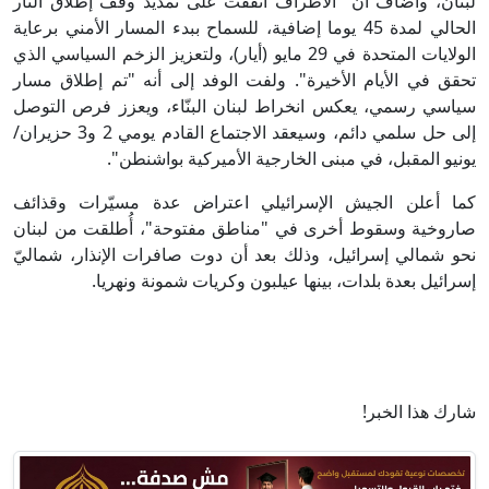
لبنان، وأضاف أن "الأطراف اتفقت على تمديد وقف إطلاق النار
الحالي لمدة 45 يوما إضافية، للسماح ببدء المسار الأمني برعاية
الولايات المتحدة في 29 مايو (أيار)، ولتعزيز الزخم السياسي الذي
تحقق في الأيام الأخيرة". ولفت الوفد إلى أنه "تم إطلاق مسار
سياسي رسمي، يعكس انخراط لبنان البنّاء، ويعزز فرص التوصل
إلى حل سلمي دائم، وسيعقد الاجتماع القادم يومي 2 و3 حزيران/
يونيو المقبل، في مبنى الخارجية الأميركية بواشنطن".
كما أعلن الجيش الإسرائيلي اعتراض عدة مسيّرات وقذائف
صاروخية وسقوط أخرى في "مناطق مفتوحة"، أُطلقت من لبنان
نحو شمالي إسرائيل، وذلك بعد أن دوت صافرات الإنذار، شماليّ
إسرائيل بعدة بلدات، بينها عيلبون وكريات شمونة ونهريا.
شارك هذا الخبر!