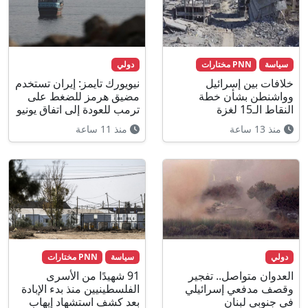
سياسة
PNN مختارات
دولي
خلافات بين إسرائيل
نيويورك تايمز: إيران تستخدم
وواشنطن بشأن خطة
مضيق هرمز للضغط على
النقاط الـ15 لغزة
ترمب للعودة إلى اتفاق يونيو
منذ 13 ساعة
منذ 11 ساعة
دولي
سياسة
PNN مختارات
العدوان متواصل.. تفجير
91 شهيدًا من الأسرى
وقصف مدفعي إسرائيلي
الفلسطينيين منذ بدء الإبادة
في جنوبي لبنان
بعد كشف استشهاد إيهاب