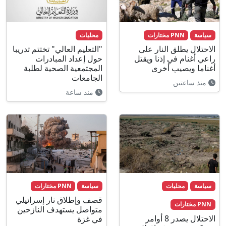
سياسة
PNN مختارات
محليات
الاحتلال يطلق النار على
"التعليم العالي" تختتم تدريبا
راعي أغنام في إذنا ويقتل
حول إعداد المبادرات
أغناما ويصيب أخرى
المجتمعية الصحية لطلبة
الجامعات
منذ ساعتين
منذ ساعة
سياسة
محليات
سياسة
PNN مختارات
قصف وإطلاق نار إسرائيلي
PNN مختارات
متواصل يستهدف النازحين
الاحتلال يصدر 8 أوامر
في غزة