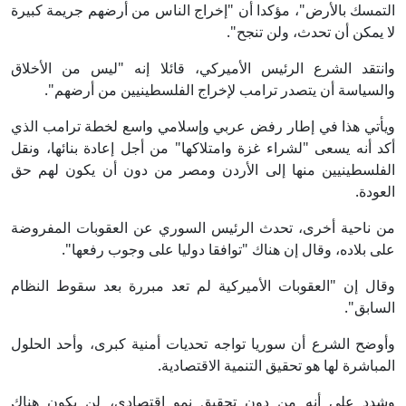
التمسك بالأرض"، مؤكدا أن "إخراج الناس من أرضهم جريمة كبيرة
لا يمكن أن تحدث، ولن تنجح".
وانتقد الشرع الرئيس الأميركي، قائلا إنه "ليس من الأخلاق
والسياسة أن يتصدر ترامب لإخراج الفلسطينيين من أرضهم".
ويأتي هذا في إطار رفض عربي وإسلامي واسع لخطة ترامب الذي
أكد أنه يسعى "لشراء غزة وامتلاكها" من أجل إعادة بنائها، ونقل
الفلسطينيين منها إلى الأردن ومصر من دون أن يكون لهم حق
العودة.
من ناحية أخرى، تحدث الرئيس السوري عن العقوبات المفروضة
على بلاده، وقال إن هناك "توافقا دوليا على وجوب رفعها".
وقال إن "العقوبات الأميركية لم تعد مبررة بعد سقوط النظام
السابق".
وأوضح الشرع أن سوريا تواجه تحديات أمنية كبرى، وأحد الحلول
المباشرة لها هو تحقيق التنمية الاقتصادية.
وشدد على أنه من دون تحقيق نمو اقتصادي، لن يكون هناك