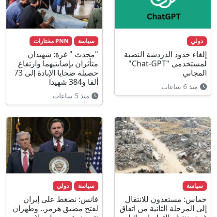
دولي
سياسة
PNN مختارات
إلغاء حدود الدردشة النصية
"محدث " غزة: شهيدان
لمستخدمي "Chat-GPT"
متأثران بإصابتيهما وارتفاع
المجاني
حصيلة ضحايا الإبادة إلى 73
ألفا و384 شهيدا
منذ 6 ساعات
منذ 5 ساعات
سياسة
سياسة
دولي
حماس: مستعدون للانتقال
فانس: نضغط على إيران
إلى المرحلة الثانية من اتفاق
لفتح مضيق هرمز.. وطهران