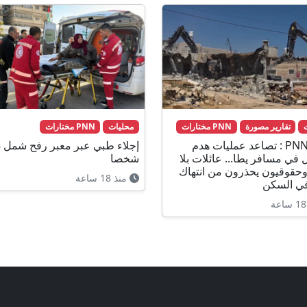
تقارير مصورة
PNN مختارات
محليات
PNN مختارات
تقرير PNN : تصاعد عمليات هدم
إج
 في مسافر يطا... عائلات بلا
شخصا
حقوقيون يحذرون من انتهاك
منذ 18 ساعة
في السكن