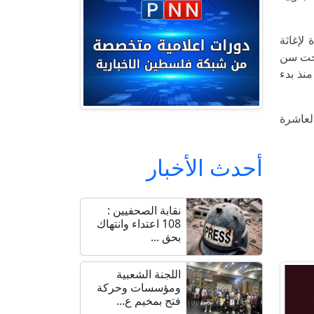
لإغاثة
فولة (يونيسيف)، من تطعيم 548 ألف طفل تحت سن
ي عددهم 591 ألف طفل، وذلك منذ بدء
لعاشرة
أحدث الأخبار
نقابة الصحفيين :
108 اعتداء وانتهاك
بحق ...
اللجنة الشعبية
ومؤسسات وحركة
فتح بمخيم ع...