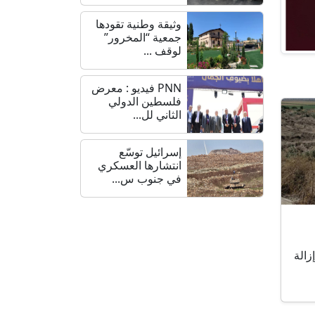
وثيقة وطنية تقودها
جمعية “المخرور”
لوقف ...
PNN فيديو : معرض
فلسطين الدولي
الثاني لل...
إسرائيل توسّع
انتشارها العسكري
في جنوب س...
زالة