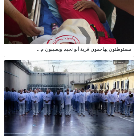
مستوطنون يهاجمون قرية أبو نجيم ويصيبون م...