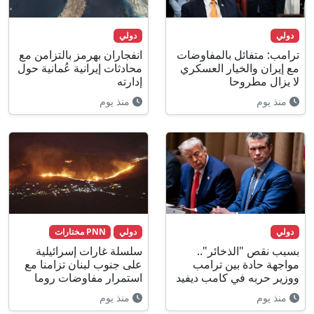
دولي
دولي
ترامب: متفائل بالمفاوضات
انفجاران بهرمز بالتزامن مع
مع إيران والخيار العسكري
محادثات إيرانية عُمانية حول
لا يزال مطروحا
إدارته
منذ يوم
منذ يوم
دولي
دولي
PNN مختارات
بسبب نقص "الذخائر"..
سلسلة غارات إسرائيلية
مواجهة حادة بين ترامب
على جنوب لبنان تزامنا مع
ووزير حربه في كامب ديفيد
استمرار مفاوضات روما
منذ يوم
منذ يوم