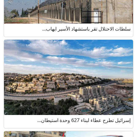
سلطات الاحتلال تقر باستشهاد الأسير ايهاب...
إسرائيل تطرح عطاء لبناء 627 وحدة استيطان...