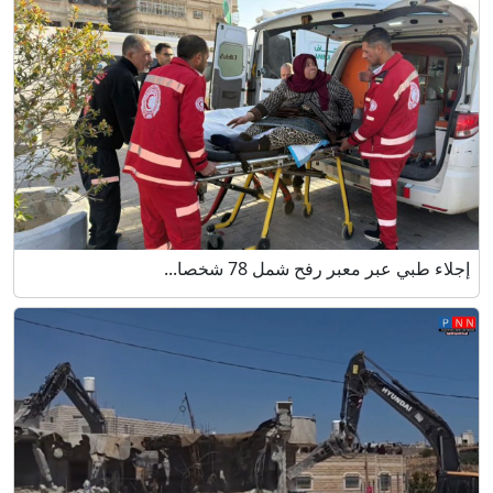
إجلاء طبي عبر معبر رفح شمل 78 شخصا...