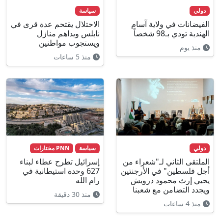
دولي
سياسة
الفيضانات في ولاية آسام
الاحتلال يقتحم عدة قرى في
الهندية تودي بـ98 شخصاً
نابلس ويداهم منازل
ويستجوب مواطنين
منذ يوم
منذ 5 ساعات
دولي
سياسة
PNN مختارات
الملتقى الثاني لـ"شعراء من
إسرائيل تطرح عطاء لبناء
أجل فلسطين" في الأرجنتين
627 وحدة استيطانية في
يحيي إرث محمود درويش
رام الله
ويجدد التضامن مع شعبنا
منذ 30 دقيقة
منذ 4 ساعات