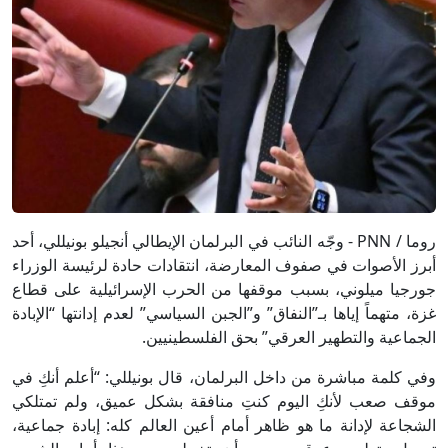
روما / PNN - وجّه النائب في البرلمان الإيطالي أنجيلو بونيللي، أحد
أبرز الأصوات في صفوف المعارضة، انتقادات حادة لرئيسة الوزراء
جورجيا ميلوني، بسبب موقفها من الحرب الإسرائيلية على قطاع
غزة، متهماً إياها بـ”النفاق” و”الجبن السياسي” لعدم إدانتها “الإبادة
الجماعية والتطهير العرقي” بحق الفلسطينيين.
وفي كلمة مباشرة من داخل البرلمان، قال بونيللي: “أعلم أنكِ في
موقف صعب لأنكِ اليوم كنتِ منافقة بشكل عميق، ولم تمتلكي
الشجاعة لإدانة ما هو ظاهر أمام أعين العالم كله: إبادة جماعية،