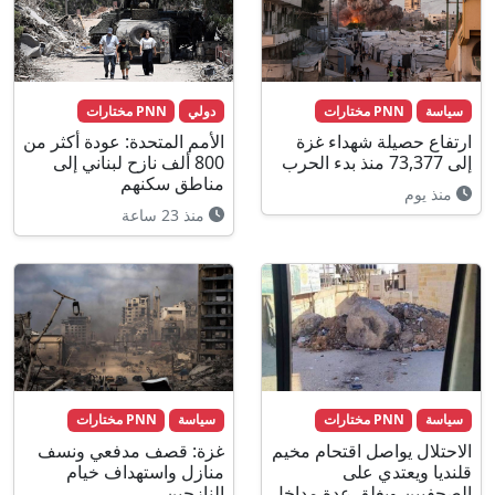
سياسة
PNN مختارات
دولي
PNN مختارات
ارتفاع حصيلة شهداء غزة
الأمم المتحدة: عودة أكثر من
إلى 73,377 منذ بدء الحرب
800 ألف نازح لبناني إلى
مناطق سكنهم
منذ يوم
منذ 23 ساعة
سياسة
PNN مختارات
سياسة
PNN مختارات
الاحتلال يواصل اقتحام مخيم
غزة: قصف مدفعي ونسف
قلنديا ويعتدي على
منازل واستهداف خيام
الصحفيين ويغلق عدة مداخل
النازحين