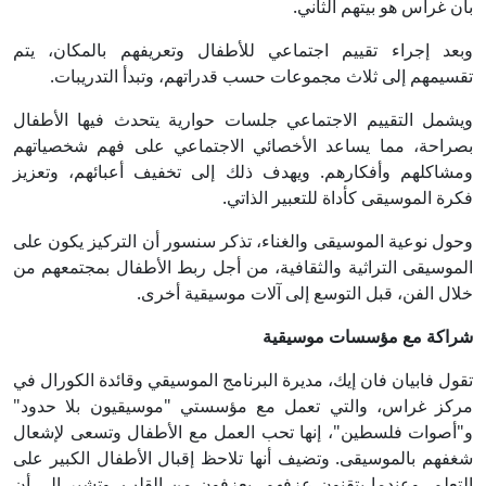
بأن غراس هو بيتهم الثاني.
وبعد إجراء تقييم اجتماعي للأطفال وتعريفهم بالمكان، يتم
تقسيمهم إلى ثلاث مجموعات حسب قدراتهم، وتبدأ التدريبات.
ويشمل التقييم الاجتماعي جلسات حوارية يتحدث فيها الأطفال
بصراحة، مما يساعد الأخصائي الاجتماعي على فهم شخصياتهم
ومشاكلهم وأفكارهم. ويهدف ذلك إلى تخفيف أعبائهم، وتعزيز
فكرة الموسيقى كأداة للتعبير الذاتي.
وحول نوعية الموسيقى والغناء، تذكر سنسور أن التركيز يكون على
الموسيقى التراثية والثقافية، من أجل ربط الأطفال بمجتمعهم من
خلال الفن، قبل التوسع إلى آلات موسيقية أخرى.
شراكة مع مؤسسات موسيقية
تقول فابيان فان إيك، مديرة البرنامج الموسيقي وقائدة الكورال في
مركز غراس، والتي تعمل مع مؤسستي "موسيقيون بلا حدود"
و"أصوات فلسطين"، إنها تحب العمل مع الأطفال وتسعى لإشعال
شغفهم بالموسيقى. وتضيف أنها تلاحظ إقبال الأطفال الكبير على
التعلم، وعندما يتقنون عزفهم، يعزفون من القلب. وتشير إلى أن