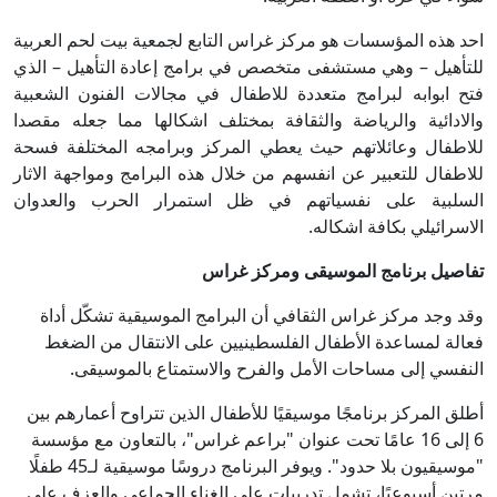
احد هذه المؤسسات هو مركز غراس التابع لجمعية بيت لحم العربية
للتأهيل – وهي مستشفى متخصص في برامج إعادة التأهيل – الذي
فتح ابوابه لبرامج متعددة للاطفال في مجالات الفنون الشعبية
والادائية والرياضة والثقافة بمختلف اشكالها مما جعله مقصدا
للاطفال وعائلاتهم حيث يعطي المركز وبرامجه المختلفة فسحة
للاطفال للتعبير عن انفسهم من خلال هذه البرامج ومواجهة الاثار
السلبية على نفسياتهم في ظل استمرار الحرب والعدوان
الاسرائيلي بكافة اشكاله.
تفاصيل برنامج الموسيقى ومركز غراس
وقد وجد مركز غراس الثقافي أن البرامج الموسيقية تشكّل أداة
فعالة لمساعدة الأطفال الفلسطينيين على الانتقال من الضغط
النفسي إلى مساحات الأمل والفرح والاستمتاع بالموسيقى.
أطلق المركز برنامجًا موسيقيًا للأطفال الذين تتراوح أعمارهم بين
6 إلى 16 عامًا تحت عنوان "براعم غراس"، بالتعاون مع مؤسسة
"موسيقيون بلا حدود". ويوفر البرنامج دروسًا موسيقية لـ45 طفلًا
مرتين أسبوعيًا، تشمل تدريبات على الغناء الجماعي والعزف على