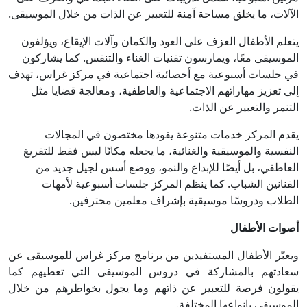
الآلات، ما يخلق مساحة آمنة للتعبير عن الذات من خلال الموسيقى.
يتعلم الأطفال العزف على العود والكمان وآلات الإيقاع، ويؤلفون
الموسيقى معًا، ويمارسون تقنيات الغناء والتنفس. كما يشاركون
في جلسات أسبوعية مع أخصائية اجتماعية في مركز غراس، تهدف
إلى تعزيز مهاراتهم الاجتماعية والعاطفية، ومعالجة قضايا مثل
التنمر والتعبير عن الذات.
يقدم المركز خدمات متنوعة يقودها مختصون في المجالات
النفسية والموسيقية والغنائية، ما يجعله مكانًا ليس فقط للتفريغ
العاطفي، بل أيضًا للإبداع والنمو، ووضع أسس لجيل جديد من
الفنانين الشباب. كما ينظم المركز جلسات أسبوعية لأمهات
الطلاب ودروسًا موسيقية بإشراف معلمين محترفين.
أصوات الأطفال
ويعبّر الأطفال المستفيدين من برنامج مركز غراس للموسيقى عن
سعادتهم بالمشاركة في دروس الموسيقى التي تعطيهم كما
يقولون فرصة للتعبير عن ذاتهم وما يجول بخواطرهم من خلال
الموسيقى بانواعها المختلفة.