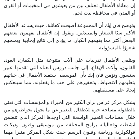
إن معاناة الأطفال تختلف بين من يعيشون في المخيمات أو القرى
أو المدن في محافظة بيت لحم.
وتوضح فان إيك أن المجموعة أصبحت كعائلة، حيث يساعد الأطفال
الأكبر سنًا الصغار والمبتدئين. وتقول إن الأطفال يفهمون بعضهم
البعض أكثر مما يفهمهم الكبار، ما يؤدي إلى نتائج إيجابية ويمنحهم
شعورًا بالمسؤولية.
ويتلقى الأطفال تدريبات على آلات متنوعة مثل الكمان، العود،
القانون، وآلات الإيقاع، إلى جانب دروس الغناء التي تقدمها عبير
سنسور. وتؤمن فان إيك بأن الموسيقى ستفيد الأطفال في حياتهم
بتعليمهم الانضباط، وتحفيزهم على حب ما يفعلونه، مما سينعكس
إيجابًا على مستقبلهم.
يشكل مركز غراس براي الكثير من الخبراء والمؤسسات التي تعنى
بالطفولة مساحة حرة للاطفال للتعبير عن ما يجول بخواطرهم من
خلال مساحات التعبير الواسعة التي اوجدها المركز الذي تتضمن
انشطته وفعالياته برامج المختلفة من موسيقى وفنون ودبكات
فولكولرية ورياضة وفنون الرسم حيث شكل المركز منبرا مهما