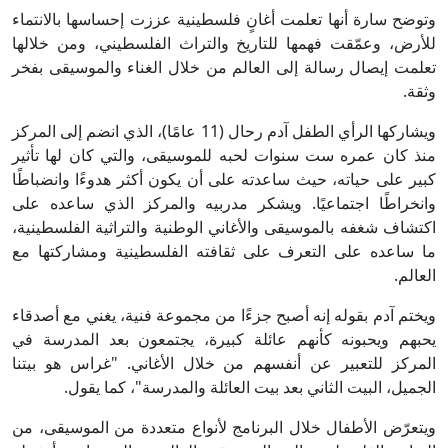
وتوضح سارة أنها تعلمت أغانٍ فلسطينية عززت إحساسها بالانتماء
للأرض، وعمّقت فهمها للتاريخ والتراث الفلسطيني، ومن خلالها
تعلمت إيصال رسالة إلى العالم من خلال الغناء والموسيقى بفخر
وثقة.
ويشاركها الرأي الطفل آدم رحال (11 عامًا)، الذي انضم إلى المركز
منذ كان عمره ست سنوات لحبه للموسيقى، والتي كان لها تأثير
كبير على حياته، حيث ساعدته على أن يكون أكثر هدوءًا وانضباطًا
وانخراطًا اجتماعيًا. ويشكر مدربيه والمركز الذي ساعده على
اكتشاف شغفه بالموسيقى والأغاني الوطنية والتراثية الفلسطينية،
ما ساعده على التعرف على ثقافته الفلسطينية ومشاركتها مع
العالم.
ويختم آدم بقوله إنه أصبح جزءًا من مجموعة فنية، يغني مع أصدقاء
يحبهم ويحبونه كأنهم عائلة كبيرة، يجتمعون بعد المدرسة في
المركز للتعبير عن أنفسهم من خلال الأغاني. "غراس هو بيتنا
الجميل، البيت الثاني بعد بيت العائلة والمدرسة"، كما يقول.
ويتعرّض الأطفال خلال البرنامج لأنواع متعددة من الموسيقى، من