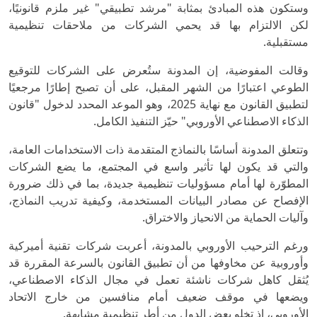
وستكون هذه المبادئ بمثابة "مرشد تطبيقي" غير ملزم قانونيًا،
لكن الالتزام بها قد يحمي الشركات من ملاحقات تنظيمية
مستقبلية.
وقالت المفوضية، إن المدونة ستُعرض على الشركات للتوقيع
الطوعي اعتبارًا من الشهر المقبل، على أن تصبح إطارًا مرجعيًا
لتطبيق القانون مع نهاية 2025، وهو الموعد المحدد لدخول "قانون
الذكاء الاصطناعي الأوروبي" حيّز التنفيذ الكامل.
وتتعلق المدونة أساسًا بالنماذج المتقدمة ذات الاستخدامات العامة،
والتي قد يكون لها تأثير واسع في المجتمع، ما يضع الشركات
المطوّرة لها أمام مسؤوليات تنظيمية جديدة، بما في ذلك ضرورة
الإفصاح عن مصادر البيانات المستخدمة، وكيفية تدريب النماذج،
وآليات الحماية من الانحياز والاختراق.
ورغم الترحيب الأوروبي بالمدونة، أعربت شركات تقنية أميركية
وأوروبية عن مخاوفها من أن تطبيق القانون بالسرعة المقررة قد
يُثقل كاهل شركات ناشئة تعمل في مجال الذكاء الاصطناعي،
ويضعها في موقف ضعيف أمام منافسين من خارج الاتحاد
الأوروبي، إذ تخلو بعض الدول من أطر تنظيمية مشابهة.