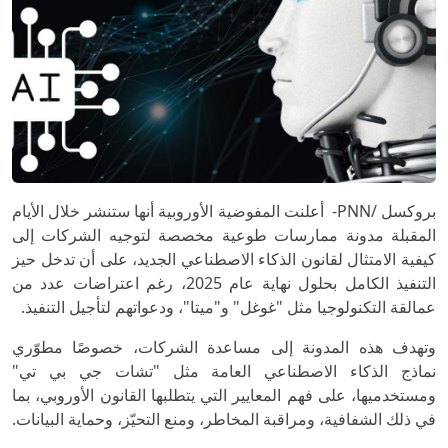
بروكسل /PNN- أعلنت المفوضية الأوروبية أنها ستنشر خلال الأيام
المقبلة مدونة ممارسات طوعية مخصصة لتوجيه الشركات إلى
كيفية الامتثال لقانون الذكاء الاصطناعي الجديد، على أن تدخل حيز
التنفيذ الكامل بحلول نهاية عام 2025، رغم اعتراضات عدد من
عمالقة التكنولوجيا مثل "غوغل" و"ميتا"، ودعواتهم لتأجيل التنفيذ.
وتهدف هذه المدونة إلى مساعدة الشركات، خصوصًا مطوّري
نماذج الذكاء الاصطناعي العامة مثل "تشات جي بي تي"
ومستخدميها، على فهم المعايير التي يتطلبها القانون الأوروبي، بما
في ذلك الشفافية، ومراقبة المخاطر، ومنع التحيّز، وحماية البيانات.