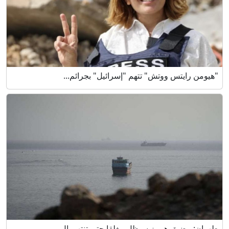
"هيومن رايتس ووتش" تتهم "إسرائيل" بجرائم...
طهران: مضيق هرمز سيظل مغلقا حتى تنتهي ال...