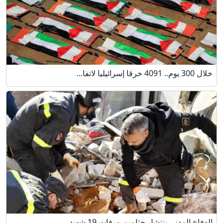
خلال 300 يوم.. 4091 خرقا إسرائيليا لاتفا...
الدفاع المدني ينتشل جثامين ورفات 19 شهيد...