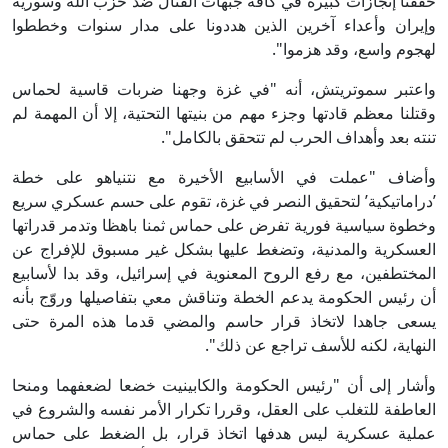
حققنا إنجازات كبيرة في كافة جبهات القتال ضد حزب الله وسورية
وإيران وأعداء آخرين الذين هددونا على مدار سنوات وخططوا
لهجوم واسع، وقد هزموا".
واعتبر سموتريتش، أنه "في غزة وجهنا ضربات قاسية لحماس
وقتلنا معظم قادتها وجزء مهم من بنيتها التحتية، إلا أن المهمة لم
تنته بعد وأهداف الحرب لم تتحقق بالكامل".
وأضاف "عملت في الأسابيع الأخيرة مع نتنياهو على خطة
’دراماتيكية’ لتحقيق النصر في غزة، تقوم على حسم عسكري سريع
وخطوة سياسية فورية تفرض على حماس ثمنا باهظا وتدمر قدراتها
العسكرية والمدنية، وتضغط عليها بشكل غير مسبوق للإفراج عن
المختطفين، مع رفع الروح المعنوية في إسرائيل، وقد بدا لأسابيع
أن رئيس الحكومة يدعم الخطة وتناقش معي بتفاصيلها وروّج بأنه
يسعى جاهدا لاتخاذ قرار حاسم والمضي قدما هذه المرة حتى
النهاية، لكنه للأسف تراجع عن ذلك".
وأشار إلى أن "رئيس الحكومة والكابينيت خضعا لضعفهما ومنحا
العاطفة للتغلب على العقل، وقررا تكرار الأمر نفسه والشروع في
عملية عسكرية ليس هدفها اتخاذ قرار، بل الضغط على حماس