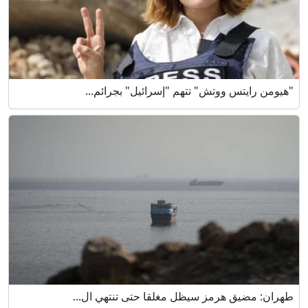
"هيومن رايتس ووتش" تتهم "إسرائيل" بجرائم...
طهران: مضيق هرمز سيظل مغلقا حتى تنتهي ال...