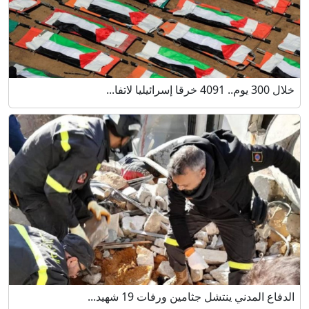
خلال 300 يوم.. 4091 خرقا إسرائيليا لاتفا...
الدفاع المدني ينتشل جثامين ورفات 19 شهيد...