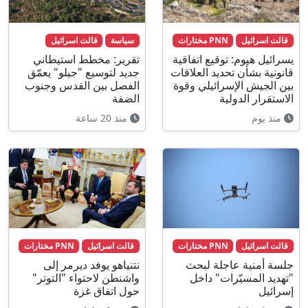
قالت اسرائيل
PNN مختارات
سياسة
قالت اسرائيل
يسرائيل هيوم: توقيع اتفاقية
تقرير: مخطط استيطاني
قانونية بشأن تحديد العلاقات
جديد لتوسيع "جيلو" يعمّق
بين الجيش الإسرائيلي وقوة
الفصل بين القدس وجنوب
الاستقرار الدولية
الضفة
منذ يوم
منذ 20 ساعة
قالت اسرائيل
PNN مختارات
قالت اسرائيل
PNN مختارات
جلسة أمنية عاجلة لبحث
نتنياهو يوفد ديرمر إلى
"تهديد المسيّرات" داخل
واشنطن لاحتواء "التوتر"
إسرائيل
حول اتفاق غزة