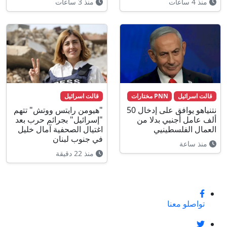
منذ 4 ساعات
منذ 3 ساعات
قالت اسرائيل
PNN مختارات
قالت اسرائيل
نتنياهو يوافق على إدخال 50
"هيومن رايتس ووتش" تتهم
ألف عامل أجنبي بدلا من
"إسرائيل" بجرائم حرب بعد
العمال الفلسطينيي
اغتيال الصحفية آمال خليل
في جنوب لبنان
منذ ساعة
منذ 22 دقيقة
تواصلو معنا