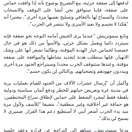
لدفعها إلى صفقة جزئية، مع التصريح بوضوح بأنه إذا وافقت حماس
على صفقة، فإننا سنوافق نحن أيضا على التوقف والانسحاب
مجددا، والسماح لها بالتعافي وتسليح نفسها مرة أخرى"، معتبرا أنه
"هكذا لا نحسم ولا نعيد الأسرى ولا ننتصر في الحرب".
وتابع سموتريتش "عندما يرى الجيش أمامه التوجه نحو صفقة فإنه
سيتردد دائما ويعمل بشكل جزئي، والأسوأ من ذلك هو في حال
خصصنا لحماس خيار الهدنة المؤقتة، وطالما تشعر أنها على وشك
الانهيار، فإنها ستطلب هدنة لتجديد نشاطها والموافقة على صفقة
مؤقتة، وعندها ستتوقف الحرب مجددا وسيتراجع الجنود مرة أخرى
ويبددون جهودهم وتضحياتهم، وبالتالي لن يكون حسم".
وأكمل أن "إرسال عشرات الآلاف من الجنود للقيام بعمليات برية
في مدينة غزة وتعريض حياتهم للخطر ودفع أثمان سياسية ودولية
باهظة فقط لمجرد الضغط على حماس لإطلاق سراح المختطفين،
هو حماقة غير أخلاقية وغير منطقية"، مضيفا "للأسف ولأول مرة
منذ بدء الحرب أشعر أنني لا أستطيع دعم هذا القرار. ضميري لا
يسمح لي بذلك".
ودعا سموتريتش، نتنياهو إلى التراجع عن قراره وعقد جلسة