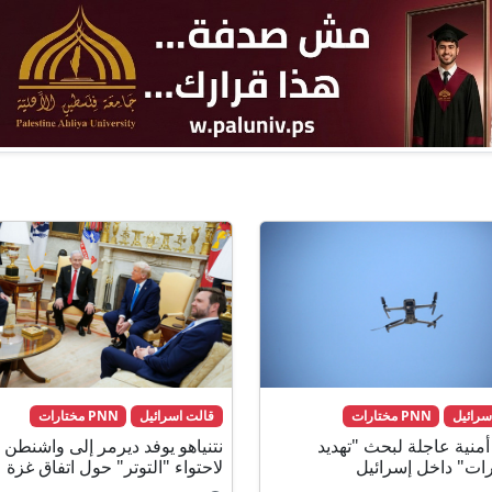
سرائيل
PNN مختارات
قالت اسرائيل
PNN مختارات
منية عاجلة لبحث "تهديد
نتنياهو يوفد ديرمر إلى واشنطن
رات" داخل إسرائيل
لاحتواء "التوتر" حول اتفاق غزة