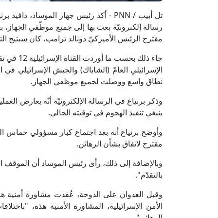
تل أبيب / PNN - أكد رئيس جهاز الموساد، 
رسالة إلكترونيّة بعث بها إلى جميع موظّفي الجهاز، ب
مقترح الرئيس الأميركيّ دونالد ترامب، كان سيتيح التقدّ
جاء ذلك ب
الإسرائيلي العامّ (الشاباك) والجيش الإسرائيلي ف
نطاق واسع ووصلت لجميع موظفي الجهاز.
وذكر برنياع في الرسالة الإلكترونيّة أنّه يعارض العملي
ينبغي تنفيذ الهجوم في توقيته الحالي.
وأوضح برنياع أنه بعد اجتماع كبار مسؤولي حماس ال
مقترح لاتفاق بشأن الرهائن.
وبالإضافة إلى ذلك، رأى رئيس الموساد أن الموقف ا
بالتقدّم".
وقبل العدوان على الدوحة، عُقدت مشاورة أمنية ها
الأمن الإسرائيلية، المشاورة الأمنية هذه، "باخت
الرهائن".