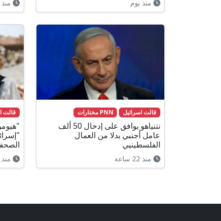
منذ يوم
منذ 
قالت اسرائيل
PNN مختارات
قالت ا
نتنياهو يوافق على إدخال 50 ألف
"هيومن
عامل أجنبي بدلا من العمال
"إسرائ
الفلسطينيي
الصحفي
منذ 22 ساعة
منذ 21 ساعة