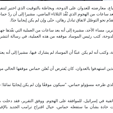
دافيد برنياع، معارضته للعدوان على الدوحة، وبخاصّة بالتوقيت الذي اختير لتن
عد ساعات من الهجوم الذي نُفِّذ الثلاثاء الماضي، مشيرا إلى أن ردّ ح
م نحو التوصّل لاتفاق تبادل رهائن، حتّى وإن لم يكن إيجابيا جدّا.
حسب ما أوردت القناة الإسرائيلية 12 في تقرير، مساء الأحد، مشيرة إلى أنه بعد ساعات من العملية التي نفّذها
ي الدوحة، كتب رئيس الموساد موقفه من هذه العملية، في رسالة انتش
ة، وكتب أنه لم يكن عبثًا أن الموساد لم يشارك فيها، مشيرا إلى أنه يعتقد
ذين استهدفوا بالعدوان، كان يُفترض أن تُعلن حماس موقفها الحالي م
لذي طرحه مسؤولو حماس، "سيكون موقفًا وإن لم يكن إيجابيًا تمامًا؛
تفية في إسرائيل، للموافقة على الهجوم. ووفق التقرير، فقد دخلت 
لافات حادة بشأن ما ستفعله حماس، حيال اقتراح ترامب الجديد بالإف