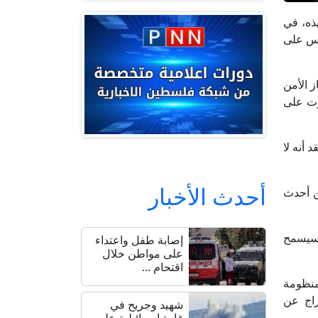
فيذه، في
ماس على
 جهاز الأمن
رت على
 أنه لا
أحدث الأخبار
ن أحدث
 سيسمح
إصابة طفل واعتداء
على مواطن خلال
اقتحام ...
منظومة
راج عن
شهيد وجريح في
غارة إسرائيلية على