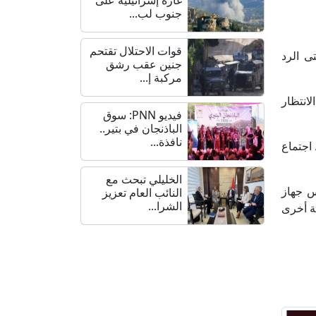
جنوب لب...
قوات الاحتلال تقتحم
ى الرد
جنين عقب رشق
مركبة إ...
الانتظار
فيديو PNN: سوق
الباذنجان في بتير..
نافذة...
 اجتماع
الخليلي تبحث مع
س جهاز
النائب العام تعزيز
الشرا...
صة أخرى