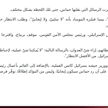
فسّرت الرسائل التي نقلتها حماس، حتى تلك اللحظة بشكل مختلف.
ما فسّره الموساد بأنه "لا سلبيّ، ولا إيجابيّ"، وطلب الانتظار حت
.
ئيس أركان الجيش الإسرائيلي، ورئيس مجلس الأمن القومي، موقف برنياع، واقترحا 
فظاتهم، إزاء شنّ العدوان، بالرسالة التالية: "لا يُمكننا شنّ عملية، لإحباط
ائيل. من الأفضل الانتظار".
ووزير جيشه يسرائيل كاتس العملية، بالإضافة إلى القائم بأعمال رئي
 على أن رد حماس سيكون إيجابيًا، وليس من المؤكد إطلاقًا، توفّر فر