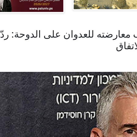
معارضته للعدوان على الدوحة: رد
اتفاق