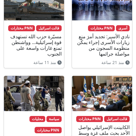
أسرى
PNN مختارات
قالت اسرائيل
PNN مختارات
نادي الأسير: تجديد أمرَ منع
مسيّرة حزب الله تستهدف
زيارات الأسرى إجراء يمكّن
قوة إسرائيلية... وواشنطن
منظومة السجون من
تمنع غارات واسعة على
مواصلة جرائمها
الجنوب
منذ 21 ساعة
منذ 11 ساعة
قالت اسرائيل
PNN مختارات
سياسة
محليات
الكابينت الإسرائيلي يواصل
PNN مختارات
الأحد بحث ملف غزة وسط