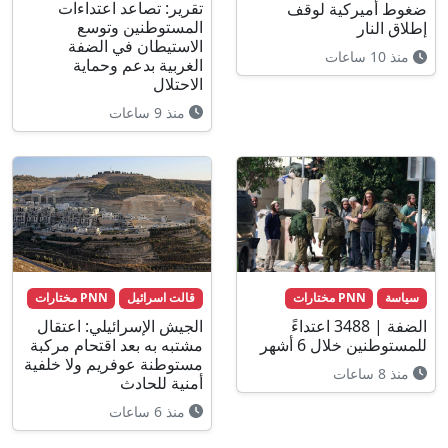
تقرير: تصاعد اعتداءات
ضغوط أميركية لوقف
المستوطنين وتوسع
إطلاق النار
الاستيطان في الضفة
منذ 10 ساعات
الغربية بدعم وحماية
الاحتلال
منذ 9 ساعات
سياسة
PNN مختارات
قالت اسرائيل
PNN مختارات
الضفة | 3488 اعتداءً
الجيش الإسرائيلي: اعتقال
للمستوطنين خلال 6 أشهر
مشتبه به بعد اقتحام مركبة
مستوطنة عوفريم ولا خلفية
منذ 8 ساعات
أمنية للحادث
منذ 6 ساعات