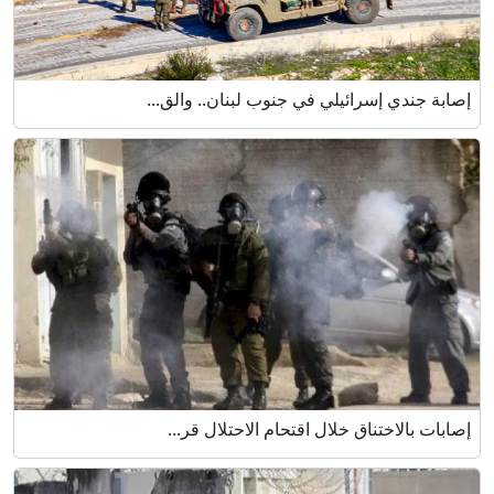
إصابة جندي إسرائيلي في جنوب لبنان.. والق...
إصابات بالاختناق خلال اقتحام الاحتلال قر...