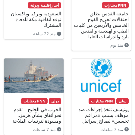
PNN مختارات
أخبار إقليمية ودولية
جامعة القدس تطلق
السعودية وتركيا وباكستان
احتفالات تخريج الفوج
توقع اتفاقية مكة للدفاع
الخامس والأربعين من كليات
المشترك
الطب والهندسة والقدس
منذ 22 ساعة
بارد والدراسات العليا
منذ يوم
دولي
PNN مختارات
دولي
PNN مختارات
يونيسف تتخذ إجراءات ضد
الحرب في الخليج | تقدم
موظف بسبب «مزاعم
نحو اتفاق بشأن هرمز..
تجسس» لصالح إسرائيل
ومسودة لترتيبات الملاحة
منذ 7 ساعات
منذ 7 ساعات