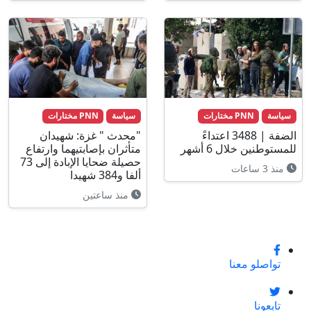
سياسة
PNN مختارات
سياسة
PNN مختارات
الضفة | 3488 اعتداءً
"محدث " غزة: شهيدان
للمستوطنين خلال 6 أشهر
متأثران بإصابتيهما وارتفاع
حصيلة ضحايا الإبادة إلى 73
منذ 3 ساعات
ألفا و384 شهيدا
منذ ساعتين
تواصلو معنا
تابعونا