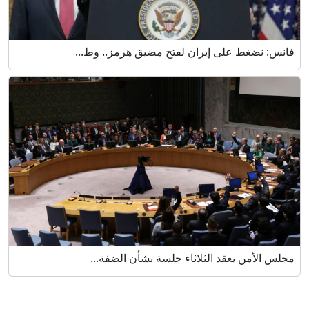
فانس: نضغط على إيران لفتح مضيق هرمز.. وط...
مجلس الأمن يعقد الثلاثاء جلسة بشأن الضفة...