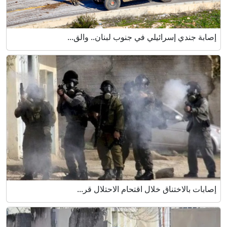
إصابة جندي إسرائيلي في جنوب لبنان.. والق...
إصابات بالاختناق خلال اقتحام الاحتلال قر...