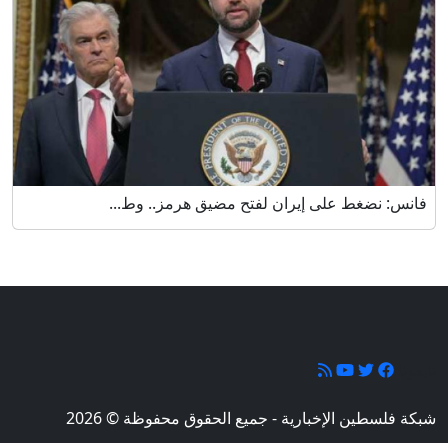
فانس: نضغط على إيران لفتح مضيق هرمز.. وط...
تابعونا
شبكة فلسطين الإخبارية - جميع الحقوق محفوظة © 2026