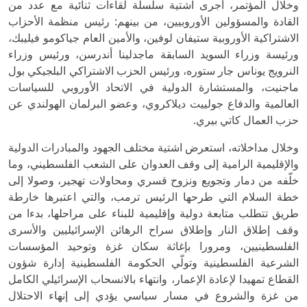
وخلال المؤتمر، أجرى اشتية سلسلة لقاءات ثنائية مع عدد من
القادة والمسؤولين الأوروبيين، من بينهم: رئيس منظمة الأحزاب
الاشتراكية الأوروبية ستيفان لوفين، والأمين العام جياكومو فيليبك،
ورئيسة وزراء السويد السابقة ماجدلينا أندرسن، ورئيس وزراء
النرويج يوناس جار ستوره، ورئيس الحزب الاشتراكي البلجيكي بول
ماجنيت، والمستشارة الدولية في الاتحاد الأوروبي للسياسات
العالمية والدفاع جولييت ديلاكروي، وعضو البرلمان الهولندي عن
حزب العمال كاتي بيري.
وخلال مداخلاته، استعرض اشتية مختلف الجهود والمبادرات الدولية
والإقليمية الرامية إلى وقف العدوان على الشعب الفلسطيني، وما
خلّفه من دمار وتجويع ونزوح قسري ومحاولات تهجير، وصولا إلى
خطة السلام التي طرحها الرئيس ترمب، والتي اعتبرها خارطة
طريق تتطلب متابعة دولية وإقليمية للبناء على مراحلها، بدءا من
وقف إطلاق النار وإطلاق سراح الرهائن الإسرائيليين والأسرى
الفلسطينيين، ومرورا بإغاثة سكان غزة وتوحيد المؤسسات
الشرعية الفلسطينية وتولّي الحكومة الفلسطينية إدارة شؤون
القطاع تمهيدا لإعادة الإعمار، وانتهاء بالانسحاب الإسرائيلي الكامل
من غزة والشروع في مسار سياسي يؤدي إلى إنهاء الاحتلال