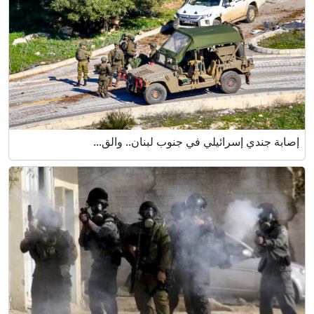
إصابة جندي إسرائيلي في جنوب لبنان.. والق...