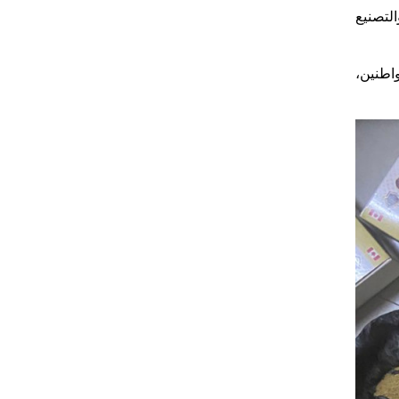
التصنيع
اطنين،