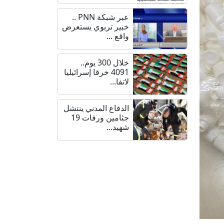
عبر شبكة PNN ..
خبير تربوي يستعرض
واقع ...
خلال 300 يوم..
4091 خرقا إسرائيليا
لاتفا...
الدفاع المدني ينتشل
جثامين ورفات 19
شهيد...