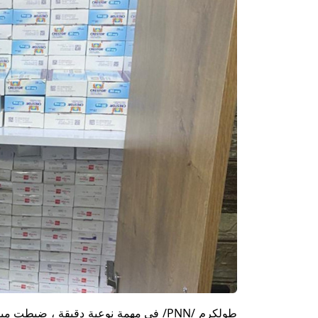
طولكرم /PNN/ في مهمة نوعية دقيقة ، ض