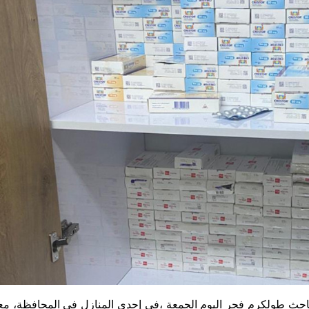
بطت مباحث طولكرم فجر اليوم الجمعة ،في إحدى المنازل في المحافظة، معم