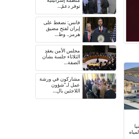
توفر دعمً...
فانس: نضغط على
إيران لفتح مضيق
هرمز.. وط...
مجلس الأمن يعقد
الثلاثاء جلسة بشأن
الضفة...
مشاركون في ورشة
عمل لـ"شؤون
اللاجئين بال...
ا
مياه