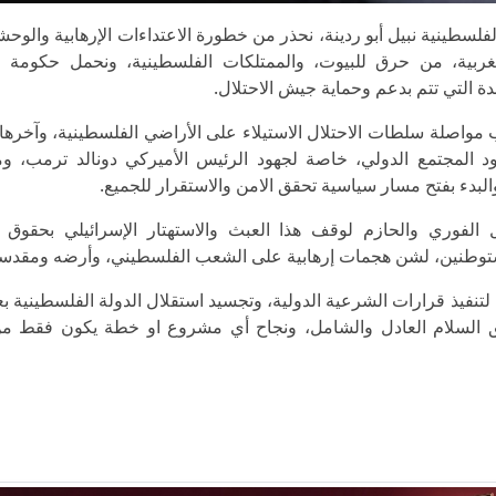
ئاسة الفلسطينية نبيل أبو ردينة، نحذر من خطورة الاعتداءات الإرهابية والوحش
غربية، من حرق للبيوت، والممتلكات الفلسطينية، ونحمل حكومة ال
ة التي تتم بدعم وحماية جيش الاحتلال.
 مواصلة سلطات الاحتلال الاستيلاء على الأراضي الفلسطينية، وآخرها
ود المجتمع الدولي، خاصة لجهود الرئيس الأميركي دونالد ترمب، و
البدء بفتح مسار سياسية تحقق الامن والاستقرار للجميع.
تدخل الفوري والحازم لوقف هذا العبث والاستهتار الإسرائيلي بحقوق
ستوطنين، لشن هجمات إرهابية على الشعب الفلسطيني، وأرضه ومقدسا
تنفيذ قرارات الشرعية الدولية، وتجسيد استقلال الدولة الفلسطينية ب
قيق السلام العادل والشامل، ونجاح أي مشروع او خطة يكون فقط م