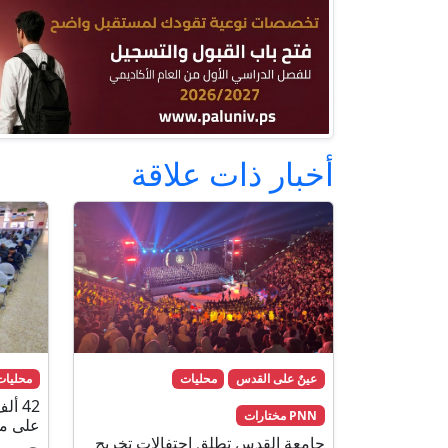
أخبار ذات علاقة
عينٌ على القدس
محليات
محليات
42 أ
PNN مختارات
على مع
جامعة القدس تطلق احتفالات تخريج