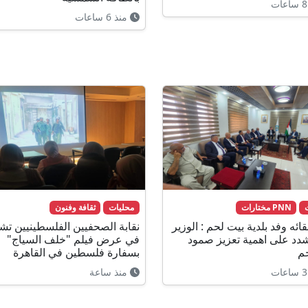
منذ 6 ساعات
PNN مختارات
محليات
ثقافة وفنون
ائه وفد بلدية بيت لحم : الوزير
نقابة الصحفيين الفلسطينيين تش
دد على اهمية تعزيز صمود
في عرض فيلم "خلف السياج"
م
بسفارة فلسطين في القاهرة
منذ ساعة