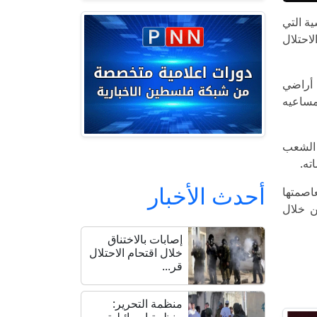
ية التي
احتلال
 أراضي
مساعيه
 الشعب
ته.
أحدث الأخبار
عاصمتها
ن خلال
إصابات بالاختناق
خلال اقتحام الاحتلال
قر...
منظمة التحرير:
منظمة إسرائيلية