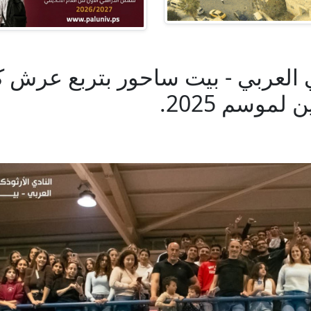
ي العربي - بيت ساحور بتربع عرش ك
لموسم 2025.