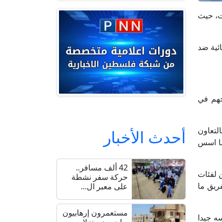
لاث مباريات، حيث
ائية ضد
جهم في
لتعاون
أحدث الأخبار
 ما اسس
42 ألف مسافر..
ن لفئات
حركة سفر نشطة
فريق ما
على معبر ال...
مستعمرون إرهابيون
ام ان الفريق حضر نفسه جيدا
يهاجمون منزلا