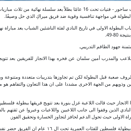
بيت ساحور /PNN / توج فريق أرثوذكسي ثقافي بيت ساحور - فتيات تحت 16 عامًا بطلاً بعد سلسلة نهائية من ث
البطولة في مواجهة تنافسية وقوية ضد فريق ميراكِ الذي حل وصيفًا.
لبطولة الاولى في تاريخ النادي لفئة الناشئين الشباب بعد مباراة نه
80-49.
ثمنة جهود الطاقم التدريبي.
لاعب والمدرب أمين سلمان عن فخره بهذا الانجاز للفريقين بعد تتوي
روف صعبة قبل البطولة لكن تم تجاوزها بتدريبات متعددة ومتنوعة وبا
عبين وذويهم من الجهة الاخرى مشددا على ان هذا التعاون والتفاهم هو
 الانجاز حيث قالت اللاعبة غزل بنورة بعد تتويج فريقها ببطولة فلسطي
وادارة النادي الذين وقفوا الى جانب اللاعبين واللاعبات وعبروا عن ثقتهم بال
اة الاولى حيث تحول الدعم لحافز لتجاوز الخسارة وتحقيق الفوز.
من ناحيته قال اللاعب ادم الصوص بعد تتويج فريقه ببطولة فلسطين للفئات العمرية تحت ال ١٦ ع