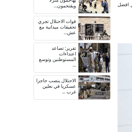
ق افضل
ويقتحمون...
قوات الاحتلال تجري
تحقيقات ميدانية مع
عش...
تقرير: تصاعد
اعتداءات
المستوطنين وتوسع
...
الاحتلال ينصب حاجزا
عسكريا في نعلين
غرب ...