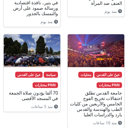
في بتير.. نافذة اقتصادية
العنف ضد المرأة
ورسالة صمود على أرض
منذ يوم
والتمسك بالجذور
منذ يوم
عينٌ على القدس
محليات
سياسة
عينٌ على القدس
PNN مختارات
PNN مختارات
جامعة القدس تطلق
70 ألفا يؤدون صلاة الجمعة
احتفالات تخريج الفوج
في المسجد الأقصى
الخامس والأربعين من كليات
منذ 5 ساعات
الطب والهندسة والقدس
بارد والدراسات العليا
منذ 10 ساعات