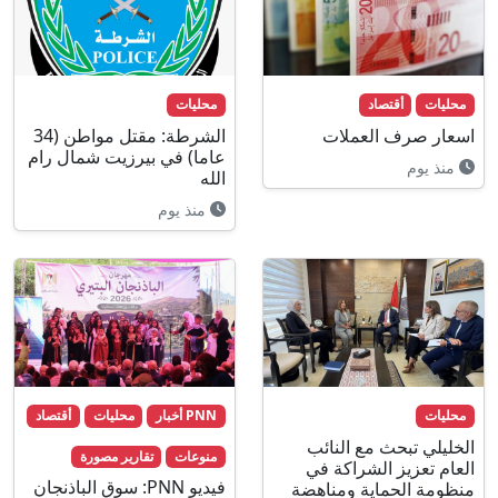
محليات
أقتصاد
محليات
اسعار صرف العملات
الشرطة: مقتل مواطن (34
عاما) في بيرزيت شمال رام
منذ يوم
الله
منذ يوم
محليات
PNN أخبار
محليات
أقتصاد
الخليلي تبحث مع النائب
منوعات
تقارير مصورة
العام تعزيز الشراكة في
فيديو PNN: سوق الباذنجان
منظومة الحماية ومناهضة