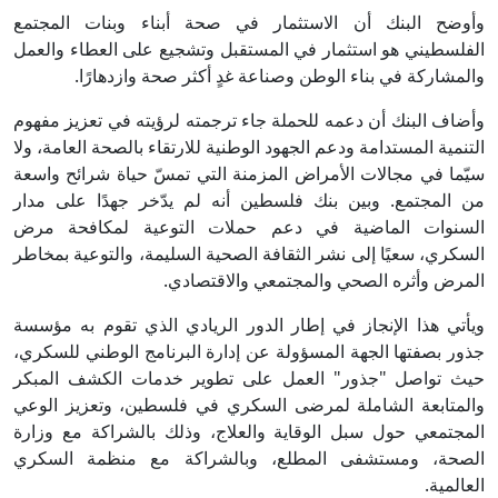
وأوضح البنك أن الاستثمار في صحة أبناء وبنات المجتمع
الفلسطيني هو استثمار في المستقبل وتشجيع على العطاء والعمل
والمشاركة في بناء الوطن وصناعة غدٍ أكثر صحة وازدهارًا.
وأضاف البنك أن دعمه للحملة جاء ترجمته لرؤيته في تعزيز مفهوم
التنمية المستدامة ودعم الجهود الوطنية للارتقاء بالصحة العامة، ولا
سيّما في مجالات الأمراض المزمنة التي تمسّ حياة شرائح واسعة
من المجتمع. وبين بنك فلسطين أنه لم يدّخر جهدًا على مدار
السنوات الماضية في دعم حملات التوعية لمكافحة مرض
السكري، سعيًا إلى نشر الثقافة الصحية السليمة، والتوعية بمخاطر
المرض وأثره الصحي والمجتمعي والاقتصادي.
ويأتي هذا الإنجاز في إطار الدور الريادي الذي تقوم به مؤسسة
جذور بصفتها الجهة المسؤولة عن إدارة البرنامج الوطني للسكري،
حيث تواصل "جذور" العمل على تطوير خدمات الكشف المبكر
والمتابعة الشاملة لمرضى السكري في فلسطين، وتعزيز الوعي
المجتمعي حول سبل الوقاية والعلاج، وذلك بالشراكة مع وزارة
الصحة، ومستشفى المطلع، وبالشراكة مع منظمة السكري
العالمية.