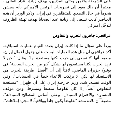
على الشرطة والأمن وحتى المدنيين، بهدف زيادة أعداد القتلى"،
معتبراً أن ذلك يعود إلى تصريحات الرئيس الأميركي بأنه سيشن
هجوماً في حال التصدي للمتظاهرين في إيران. وذكر الوزير أن هذه
العناصر كانت تسعى إلى زيادة عدد الضحايا بهدف تهيئة الظروف
لتدخّل أميركي.
عراقجي: جاهزون للحرب والتفاوض
ورداً على سؤال ما إذا كانت إيران بصدد القيام بعمليات استباقية،
أكد عراقجي أن مثل هذه العمليات ليست على جدول أعمال إيران،
مضيفا أنها "لا تسعى إلى حرب لكنها مستعدة لها". وقال: "نحن لا
نريد الحرب لكننا مستعدون لها بشكل أكبر من الحرب السابقة" في
يونيو/ حزيران الماضي، لافتاً إلى أن "أفضل طريقة للحرب هي
الاستعداد لها لكي لا يرتكب الأعداء خطأ في الحسابات". وفي
الوقت نفسه، شدد وزير خارجية إيران على أن طهران "مستعدة
للتفاوض أيضاً، إذا كان تفاوضاً منصفاً ومشرفاً، ومن موقف
المساواة والاحترام المتبادل، وعلى أساس المصالح المتبادلة"،
مضيفاً أن بلاده تنشد "تفاوضاً يكون جاداً وواقعياً، لا مجرد إملاءات".