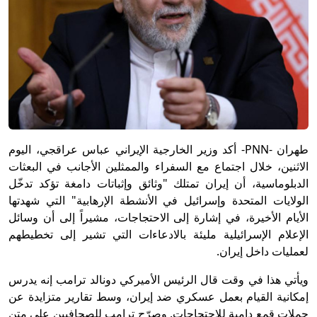
طهران -PNN-
أكد وزير الخارجية الإيراني عباس عراقجي، اليوم
الاثنين، خلال اجتماع مع السفراء والممثلين الأجانب في البعثات
الدبلوماسية، أن إيران تمتلك "وثائق وإثباتات دامغة تؤكد تدخّل
الولايات المتحدة وإسرائيل في الأنشطة الإرهابية" التي شهدتها
الأيام الأخيرة، في إشارة إلى الاحتجاجات، مشيراً إلى أن وسائل
الإعلام الإسرائيلية مليئة بالادعاءات التي تشير إلى تخطيطهم
لعمليات داخل إيران.
ويأتي هذا في وقت قال الرئيس الأميركي دونالد ترامب إنه يدرس
إمكانية القيام بعمل عسكري ضد إيران، وسط تقارير متزايدة عن
حملات قمع دامية
للاحتجاجات
. وصرّح ترامب للصحافيين على متن