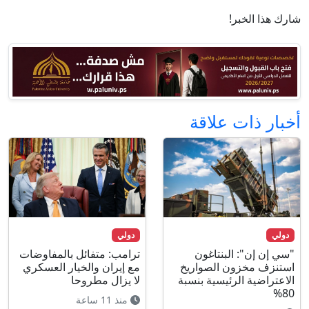
شارك هذا الخبر!
أخبار ذات علاقة
دولي
دولي
"سي إن إن": البنتاغون
ترامب: متفائل بالمفاوضات
استنزف مخزون الصواريخ
مع إيران والخيار العسكري
الاعتراضية الرئيسية بنسبة
لا يزال مطروحا
80%
منذ 11 ساعة