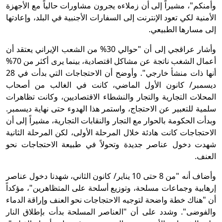
وأمنكم"، مشيراً إلى أن زملاءه يجرون مشاورات حالياً مع الأجهزة
الأمنية لكي تعود الإنترنت إلى السفارات الأجنبية في البلد، وإعادتها
إلى مسارها الطبيعي.
وأشار عراقجي إلى أن "حوالي 30% من الشعب الإيراني يعتقد أن
أعمال الشغب ناتجة عن مشاكل اقتصادية، بينما يرى أكثر من 70%
أنها ذات منشأ خارجي". وأوضح أن الاحتجاجات التي بدأت في 28
ديسمبر/ كانون الأول الماضي، كانت في الغالب من أصحاب
المحلات التجارية والتجار والنشطاء الاقتصاديين، وكانت تظاهرات
سلمية للتعبير عن الاحتجاج، واستمر هذا الهدوء حتى نهاية ديسمبر.
وبدأت الحكومة بالحوار مع التجار والنقابات التجارية، مشيراً إلى أن
الاحتجاجات كانت هادئة خلال المرحلة الأولى، لكن المرحلة الثانية
شهدت دخول عناصر جديدة وتحولاً في طبيعة الاحتجاجات نحو
العنف.
وأضاف أنه "من 8 حتى 10 يناير/ كانون الثاني، شهدنا دخول عناصر
إرهابية وجماعات مسلحة، وتوزيع أسلحة على المتظاهرين"، مؤكداً
أن "هناك خطة واضحة لتوجيه الاحتجاجات نحو العنف وإراقة الدماء
والفوضى". وشدد على أن "العناصر المسلحة بدأت بإطلاق النار