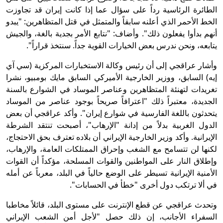
الطائرة الرئاسية رداً على سؤال عما إذا كانت إيران قد تجاوزت
الخط الأحمر الذي أعلنه سابقاً والمتمثل في قتل المتظاهرين: "يبدو
أنهم بدأوا يفعلون ذلك". وأضاف: "نتابع الأمر بجدية بالغة، والجيش
يتابعه، ونحن ندرس بعض الخيارات القوية جداً. سنتخذ قراراً".
وأشار عراقجي إلى أن رئيس وكالة الاستخبارات المركزية (سي آي
إيه) السابق، ووزير الخارجية الأميركي السابق مايك بومبيو، نشرا
تغريدات لتهنئة المتظاهرين وعناصر الموساد في الشوارع بالسنة
الجديدة، معتبراً ذلك "اعترافاً صريحاً بوجود عناصر من الموساد
يتحدثون باللغة الفارسية في شوارع إيران". وأكد عراقجي أن بعض
الدول الغربية بدلاً من إدانة "الإرهاب"، أصبحت تنتقد الشرطة
الإيرانية. وأكد وزير الخارجية الإيراني أن بلاده تعترف بحق الاحتجاج،
لكنها لن تتسامح مع الشغب وإحراق الممتلكات العامة، والإرهاب،
وإطلاق النار على المواطنين والقوات المسلحة، مؤكداً أن القوات
الأمنية الإيرانية تسيطر على الوضع حالياً في البلد، معرباً عن أمله
في ألا ترتكب دول أخرى "خطأ في الحسابات".
وتحدث عراقجي عن قطع الإنترنت على مستوى البلد، قائلاً مخاطبا
السفراء الأجانب، إن ذلك حصل "لأجل أمن الشعب الإيراني