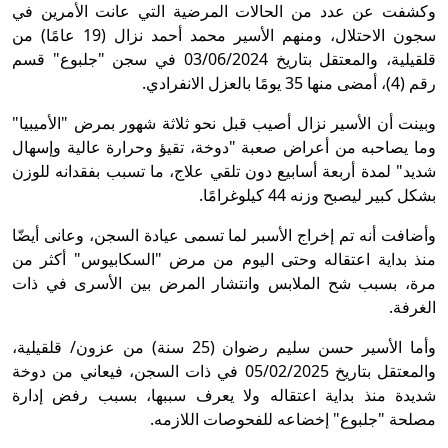
وكشفت عن عدد من الحالات المرضية التي عانت الأمرين في
سجون الاحتلال، ومنهم الأسير محمد أحمد نزال (19 عامًا) من
قلقيلية، والمعتقل بتاريخ 03/06/2024 في سجن "جلبوع" قسم
رقم (4)، أمضى منها 35 يومًا بالعزل الانفرادي.
وبينت أن الأسير نزال أصيب قبل نحو ثلاثة شهور بمرض "الأميبيا"
وما يصاحبه من أعراض صعبة "دوخة، تقيؤ وحرارة عالية وإسهال
شديد" لمدة أربعة أسابيع دون تلقي علاج، ما تسبب بفقدانه للوزن
بشكل كبير ليصبح وزنه 44 كيلوغرامًا.
وأضافت أنه تم إخراج الأسبر لما تسمى عيادة السجن، وعانى أيضّا
منذ بداية اعتقاله وحتى اليوم من مرض "السكابيوس" أكثر من
مرة، بسبب شح الملابس وانتشار المرض بين الأسرى في ذات
الغرفة.
وأما الأسير حسن سليم رضوان (25 سنة) من عزون/ قلقيلية،
والمعتقل بتاريخ 05/02/2025 في ذات السجن، فيعاني من دوخة
شديدة منذ بداية اعتقاله ولا يعرف سببها، بسبب رفض إدارة
مصلحة "جلبوع" إخضاعه للفحوصات اللازمه.