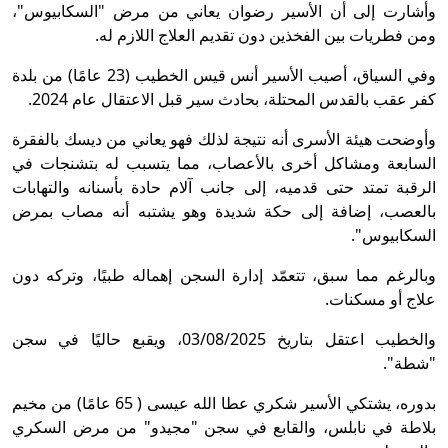
وأشارت إلى أن الأسير رضوان يعاني من مرض "السكابيوس"،
ومن فطريات بين الفخذين دون تقديم العلاج اللازم له.
وفي السياق، أصيب الأسير أنس قيس الخطيب (23 عامًا) من بلدة
كفر عقب بالقدس المحتلة، بحادث سير قبل الاعتقال عام 2024.
وأوضحت هيئة الأسرى أنه نتيجة لذلك فهو يعاني من ديسك بالفقرة
السابعة ومشاكل أخرى بالأعصاب، مما يتسبب له بتشنجات في
الرقبة تمتد حتى قدميه، إلى جانب آلام حادة بأسنانه والتهابات
بالعصب، إضافة إلى حكة شديدة وهو يشتبه أنه مصاب بمرض
السكابيوس".
وبالرغم مما سبق، تتعمّد إدارة السجن إهماله طبيًا، وتركه دون
علاج أو مسكنات.
والخطيب اعتقل بتاريخ 03/08/2025، ويقبع حاليًا في سجن
"شطة".
بدوره، يشتكي الأسير شكري عطا الله عيسى ( 65 عامًا) من مخيم
بلاطة في نابلس، والقابع في سجن "مجيدو" من مرض السكري