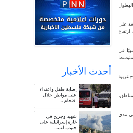
الهطول
قة على
ارتفاع
يًا في
 متوسط
أحدث الأخبار
ح غربية
إصابة طفل واعتداء
على مواطن خلال
لمناطق،
اقتحام ...
ني مدى
شهيد وجريح في
غارة إسرائيلية على
جنوب لب...