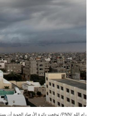
رام الله /PNN/ توقعت دائرة الأرصاد الجو