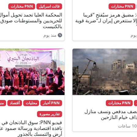
PNN مختارات
قالت اسرائيل
PNN مختارات
 مضيق هرمز سيُفتح “قريبا
المحكمة العليا تجمد تحويل أموال
إلا ستتعرض إيران لـ”ضربة قوية
للحريديين والمستوطنات صودق ع
بالكنيست
يوم
منذ يوم
PNN مختارات
PNN أخبار
محليات
أقتصاد
من
قصف مدفعي ونسف منازل
تقارير مصورة
اف خيام النازحين
فيديو PNN: سوق الباذنجان في 
نافذة اقتصادية ورسالة صمود ع
أرض والتمسك بالجذور