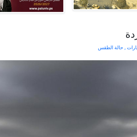
دة
حالة الطقس