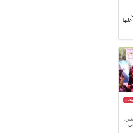
ليها
وعات
بتير..
لى