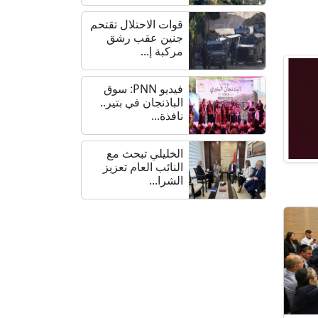
قوات الاحتلال تقتحم
جنين عقب رشق
مركبة إ...
فيديو PNN: سوق
الباذنجان في بتير..
نافذة...
الخليلي تبحث مع
النائب العام تعزيز
الشرا...