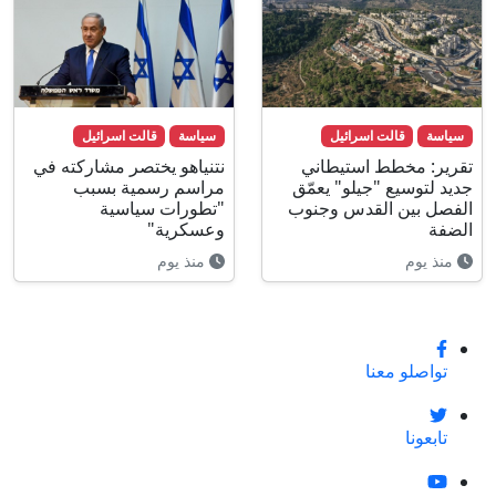
سياسة
قالت اسرائيل
سياسة
قالت اسرائيل
تقرير: مخطط استيطاني
نتنياهو يختصر مشاركته في
جديد لتوسيع "جيلو" يعمّق
مراسم رسمية بسبب
الفصل بين القدس وجنوب
"تطورات سياسية
الضفة
وعسكرية"
منذ يوم
منذ يوم
تواصلو معنا
تابعونا