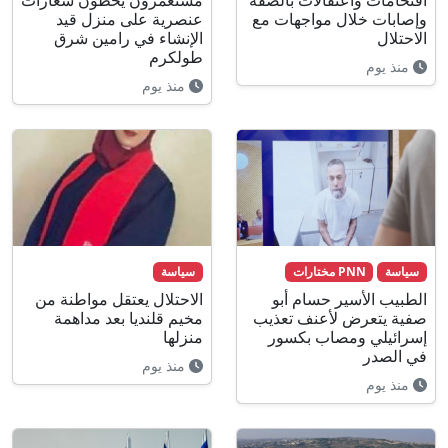
اقتحامات واعتقالات بالضفة
مستعمرون يخطون شعارات
وإصابات خلال مواجهات مع
عنصرية على منزل قيد
الاحتلال
الإنشاء في رامين شرق
طولكرم
منذ يوم
منذ يوم
سياسة
PNN مختارات
سياسة
الطبيب الأسير حسام أبو
الاحتلال يعتقل مواطنة من
صفية يتعرض لأعنف تعذيب
مخيم قلنديا بعد مداهمة
إسرائيلي ومصاب بكسور
منزلها
في الصدر
منذ يوم
منذ يوم