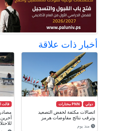
أخبار ذات علاقة
دولي
PNN مختارات
قالت ا
اتصالات مكثفة لخفض التصعيد
وترقب نتائج مفاوضات هرمز
آخرين 
للاحتل
منذ يوم