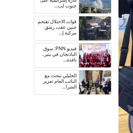
جنوب لب...
قوات الاحتلال تقتحم
جنين عقب رشق
مركبة إ...
فيديو PNN: سوق
الباذنجان في بتير..
نافذة...
الخليلي تبحث مع
النائب العام تعزيز
الشرا...