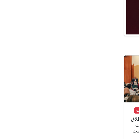
لاق
ت
نة بيت