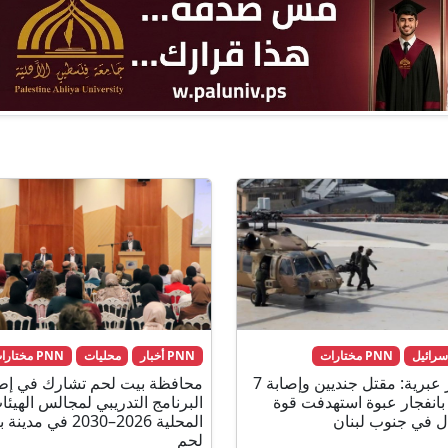
سرائيل
PNN مختارات
PNN أخبار
محليات
PNN مختارات
مصادر عبرية: مقتل جنديين وإصابة 7
محافظة بيت لحم تشارك في إط
بانفجار عبوة استهدفت قوة
البرنامج التدريبي لمجالس الهيئا
ال في جنوب لبنان
المحلية 2026–2030 في مدي
لحم