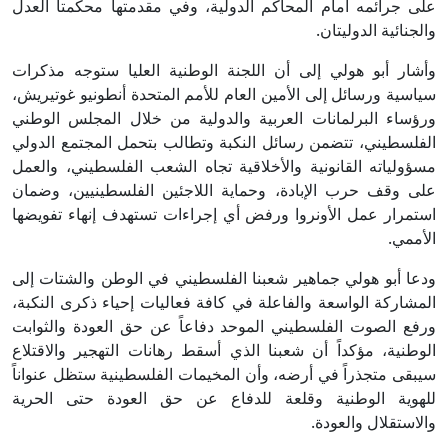
على جرائمه أمام المحاكم الدولية، وفي مقدمتها محكمتا العدل
والجنائية الدوليتان.
وأشار أبو هولي إلى أن اللجنة الوطنية العليا ستوجه مذكرات
سياسية ورسائل إلى الأمين العام للأمم المتحدة أنطونيو غوتيريش،
ورؤساء البرلمانات العربية والدولية من خلال المجلس الوطني
الفلسطيني، تتضمن رسائل النكبة وتطالب بتحمل المجتمع الدولي
مسؤولياته القانونية والأخلاقية تجاه الشعب الفلسطيني، والعمل
على وقف حرب الإبادة، وحماية اللاجئين الفلسطينيين، وضمان
استمرار عمل الأونروا ورفض أي إجراءات تستهدف إنهاء تفويضها
الأممي.
ودعا أبو هولي جماهير شعبنا الفلسطيني في الوطن والشتات إلى
المشاركة الواسعة والفاعلة في كافة فعاليات إحياء ذكرى النكبة،
ورفع الصوت الفلسطيني الموحد دفاعاً عن حق العودة والثوابت
الوطنية، مؤكداً أن شعبنا الذي أسقط رهانات التهجير والاقتلاع
سيبقى متجذراً في أرضه، وأن المخيمات الفلسطينية ستظل عنواناً
للهوية الوطنية وقلعة للدفاع عن حق العودة حتى الحرية
والاستقلال والعودة.