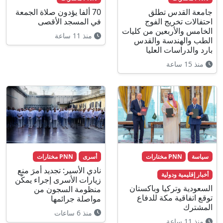
جامعة القدس تطلق
70 ألفا يؤدون صلاة الجمعة
احتفالات تخريج الفوج
في المسجد الأقصى
الخامس والأربعين من كليات
منذ 11 ساعة
الطب والهندسة والقدس
بارد والدراسات العليا
منذ 15 ساعة
سياسة
PNN مختارات
أسرى
PNN مختارات
نادي الأسير: تجديد أمرَ منع
أخبار إقليمية ودولية
زيارات الأسرى إجراء يمكّن
السعودية وتركيا وباكستان
منظومة السجون من
توقع اتفاقية مكة للدفاع
مواصلة جرائمها
المشترك
منذ 6 ساعات
منذ 11 ساعة