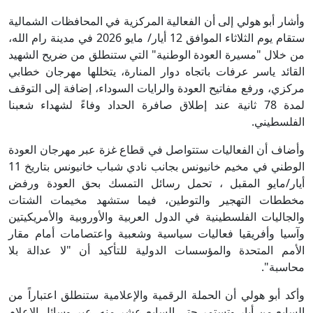
وأشار أبو هولي إلى أن الفعالية المركزية في المحافظات الشمالية
ستقام يوم الثلاثاء الموافق 12 أيار/ مايو 2026 في مدينة رام الله،
من خلال "مسيرة العودة الوطنية" التي ستنطلق من ضريح الشهيد
القائد ياسر عرفات باتجاه دوار المنارة، يتخللها مهرجان خطابي
مركزي، ورفع مفاتيح العودة والرايات السوداء، إضافة إلى التوقف
لمدة 78 ثانية عند إطلاق صافرة الحداد وفاءً لشهداء شعبنا
الفلسطيني.
وأضاف أن الفعاليات ستتواصل في قطاع غزة عبر مهرجان العودة
الوطني في مخيم خانيونس بجانب نادي شباب خانيونس بتاريخ 11
أيار/مايو المقبل ، تحمل رسائل التمسك بحق العودة ورفض
مخططات التهجير والتوطين، فيما ستشهد مخيمات الشتات
والجاليات الفلسطينية في الدول العربية والأوروبية والأمريكيتين
وآسيا وأفريقيا فعاليات سياسية وشعبية واعتصامات أمام مقار
الأمم المتحدة والمؤسسات الدولية للتأكيد أن "لا عدالة بلا
محاسبة".
وأكد أبو هولي أن الحملة الرقمية والإعلامية ستنطلق اعتباراً من
السابع من أيار وتستمر حتى السابع عشر منه، عبر وسائل الإعلام