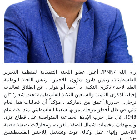
رام الله /PNN/ أعلن عضو اللجنة التنفيذية لمنظمة التحرير
الفلسطينية، رئيس دائرة شؤون اللاجئين، رئيس اللجنة الوطنية
العليا لإحياء ذكرى النكبة د. أحمد أبو هولي، عن انطلاق فعاليات
إحياء الذكرى الثامنة والسبعين للنكبة الفلسطينية تحت شعار: "لن
نرحل… جذورنا أعمق من دماركم"، مؤكداً أن فعاليات هذا العام
تأتي في ظل أخطر مرحلة يمر بها شعبنا الفلسطيني منذ نكبة عام
1948، في ظل حرب الإبادة الجماعية المتواصلة على قطاع غزة،
واستهداف مخيمات شمال الضفة الغربية، ومحاولات تصفية قضية
اللاجئين وإنهاء عمل وكالة غوث وتشغيل اللاجئين الفلسطينيين
"الأونروا".