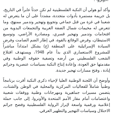
وأكد أبو هولي أن النكبة الفلسطينية لم تكن حدثاً عابراً في التاريخ،
بل جريمة مستمرة بأدوات متجددة، مشدداً على أن ما يتعرض له
شعبنا في غزة من قتل جماعي وتجويع وتهجير وتدمير ممنهج، وما
تتعرض له مخيمات شمال الضفة الغربية والتجمعات البدوية من
اقتحامات وتدمير وتهجير قسري، ومصادرة الأراضي، وتوسيع
الاستيطان، وفرض الوقائع بالقوة، في إطار الضم الصامت وفرض
السيادة الإسرائيلية على المنطقة (ج) يشكل امتداداً مباشراً
للمشروع الاستعماري الذي بدأ عام 1948، ويستهدف اقتلاع
الشعب الفلسطيني من أرضه وتصفية حقوقه الوطنية وفي
مقدمتها حق العودة، وإعادة إنتاج النكبة بسياسات عنصرية وجرائم
إبادة ، وفتح مسارات تهجير جديدة.
وأوضح أن اللجنة الوطنية العليا لإحياء ذكرى النكبة أقرت برنامجاً
وطنياً شاملاً للفعاليات المركزية والمحلية في الوطن والشتات،
يتضمن مسيرات جماهيرية ومهرجانات وطنية ووقفات شعبية
واعتصامات أمام مقار الأمم المتحدة والأونروا، إلى جانب حملة
إعلامية ورقمية واسعة لإبراز الرواية الفلسطينية وفضح جرائم
الاحتلال وسياسات التهجير والتطهير العرقي.