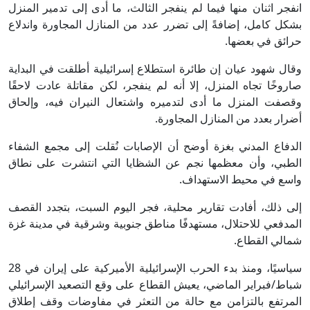
انفجر اثنان منها فيما لم ينفجر الثالث، ما أدى إلى تدمير المنزل
بشكل كامل، إضافةً إلى تضرر عدد من المنازل المجاورة واندلاع
حرائق في بعضها.
وقال شهود عيان إن طائرة استطلاع إسرائيلية أطلقت في البداية
صاروخًا تجاه المنزل، إلا أنه لم ينفجر، لكن مقاتلة عادت لاحقًا
وقصفت المنزل ما أدى لتدميره واشتعال النيران فيه، وإلحاق
أضرار بعدد من المنازل المجاورة.
الدفاع المدني بغزة أوضح أن الإصابات نُقلت إلى مجمع الشفاء
الطبي، وأن معظمها نجم عن الشظايا التي انتشرت على نطاق
واسع في محيط الاستهداف.
إلى ذلك، أفادت تقارير محلية، فجر اليوم السبت، بتجدد القصف
المدفعي للاحتلال، مستهدفًا مناطق جنوبية وشرقية في مدينة غزة
شمالي القطاع.
سياسيًا، ومنذ بدء الحرب الإسرائيلية الأميركية على إيران في 28
شباط/فبراير الماضي، يعيش القطاع على وقع التصعيد الإسرائيلي
المرتفع بالتزامن مع حالة من التعثر في مفاوضات وقف إطلاق