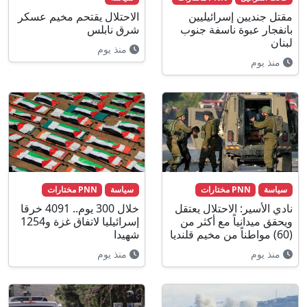
مقتل جنديين إسرائيليين
الاحتلال يقتحم مخيم عسكر
بانفجار عبوة ناسفة جنوب
شرق نابلس
لبنان
منذ يوم
منذ يوم
سياسة
PNN مختارات
سياسة
PNN مختارات
نادي الأسير: الاحتلال يعتقل
خلال 300 يوم.. 4091 خرقا
ويحقق ميدانياً مع أكثر من
إسرائيليا لاتفاق غزة و1254
(60) مواطناً من مخيم قلنديا
شهيدا
منذ يوم
منذ يوم