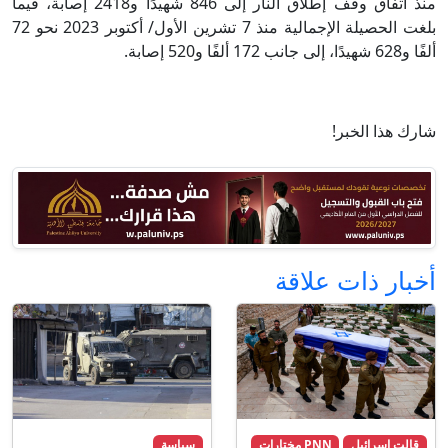
منذ اتفاق وقف إطلاق النار إلى 846 شهيدًا و2418 إصابة، فيما
بلغت الحصيلة الإجمالية منذ 7 تشرين الأول/ أكتوبر 2023 نحو 72
ألفًا و628 شهيدًا، إلى جانب 172 ألفًا و520 إصابة.
شارك هذا الخبر!
أخبار ذات علاقة
قالت اسرائيل
PNN مختارات
سياسة