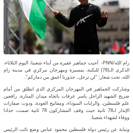
رام الله/PNN- أحيت جماهير غفيرة من أبناء شعبنا، اليوم الثلاثاء،
الذكرى الـ(78) للنكبة، بمسيرة ومهرجان مركزي في مدينة رام
الله، تحت شعار: "لن نرحل.. جذورنا أعمق من دماركم".
وشاركت الجماهير في المهرجان المركزي الذي انطلق من أمام
ضريح الشهيد الراحل ياسر عرفات باتجاه ميدان المنارة، رافعين
علم فلسطين، والرايات السوداء، ومفاتيح العودة، ودوت صفارات
الإنذار لـ78 ثانية حيث وقف المشاركون 78 ثانية صمت، حدادا
ووفاء لشهداء شعبنا.
ونيابة عن رئيس دولة فلسطين محمود عباس وضع نائب الرئيس