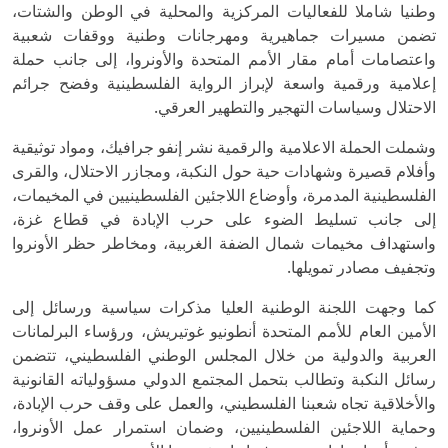
وطنيا شاملا للفعاليات المركزية والمحلية في الوطن والشتات،
تضمن مسيرات جماهيرية ومهرجانات وطنية ووقفات شعبية
واعتصامات أمام مقار الأمم المتحدة والأونروا، إلى جانب حملة
إعلامية ورقمية واسعة لإبراز الرواية الفلسطينية وفضح جرائم
الاحتلال وسياسات التهجير والتطهير العرقي.
وشملت الحملة الاعلامية والرقمية نشر إنفو جرافيك، ومواد توثيقية
وأفلام قصيرة وشهادات حية حول النكبة، ومجازر الاحتلال، والقرى
الفلسطينية المدمرة، وأوضاع اللاجئين الفلسطينيين في المخيمات،
إلى جانب تسليط الضوء على حرب الإبادة في قطاع غزة،
واستهداف مخيمات شمال الضفة الغربية، ومخاطر حظر الأونروا
وتجفيف مصادر تمويلها.
كما وجهت اللجنة الوطنية العليا مذكرات سياسية ورسائل إلى
الأمين العام للأمم المتحدة أنطونيو غوتيريش، ورؤساء البرلمانات
العربية والدولية من خلال المجلس الوطني الفلسطيني، تتضمن
رسائل النكبة وتطالب بتحمل المجتمع الدولي مسؤولياته القانونية
والأخلاقية تجاه شعبنا الفلسطيني، والعمل على وقف حرب الإبادة،
وحماية اللاجئين الفلسطينيين، وضمان استمرار عمل الأونروا،