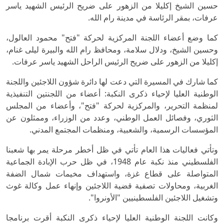
حسين الشيخ إكليلا من الزهور على ضريح الرئيس الشهيد ياسر
عرفات، بمقر الرئاسة في مدينة رام الله.
كما وضع أعضاء اللجنة المركزية لحركة "فتح" محمود العالول،
وحسين الشيخ، ودلال سلامة، ومحافظ رام الله والبيرة ليلى غنام،
إكليلا من الزهور على ضريح الرئيس الراحل الشهيد ياسر عرفات.
كما شارك في المسيرة التي دعت لها دائرة شؤون اللاجئين واللجنة
الوطنية العليا لإحياء ذكرى النكبة: أعضاء من اللجنتين التنفيذية
لمنظمة التحرير، والمركزية لحركة "فتح"، وأعضاء من المجلس
الثوري، وفصائل العمل الوطني، وعدد من الوزراء، وممثلون عن
المؤسسات الرسمية، والشعبية، ومنظمات المجتمع المدني.
وتأتي فعاليات هذا العام تأتي في ظل أخطر مرحلة يمر بها شعبنا
الفلسطيني منذ نكبة عام 1948، في ظل حرب الإبادة الجماعية
المتواصلة على قطاع غزة، واستهداف مخيمات شمال الضفة
الغربية، ومحاولات تصفية قضية اللاجئين وإنهاء عمل وكالة غوث
وتشغيل اللاجئين الفلسطينيين "الأونروا".
وكانت اللجنة الوطنية العليا لإحياء ذكرى النكبة أقرت برنامجا