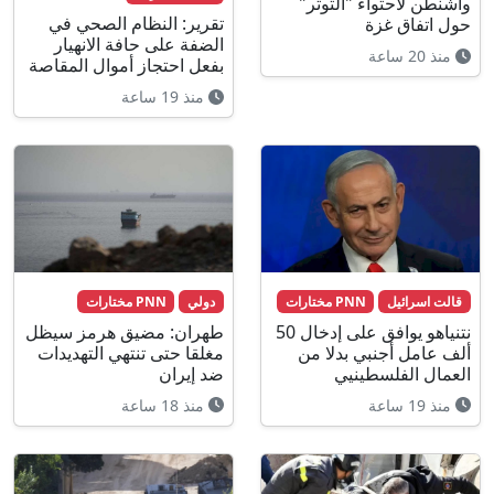
واشنطن لاحتواء "التوتر"
تقرير: النظام الصحي في
حول اتفاق غزة
الضفة على حافة الانهيار
منذ 20 ساعة
بفعل احتجاز أموال المقاصة
منذ 19 ساعة
قالت اسرائيل
PNN مختارات
دولي
PNN مختارات
نتنياهو يوافق على إدخال 50
طهران: مضيق هرمز سيظل
ألف عامل أجنبي بدلا من
مغلقا حتى تنتهي التهديدات
العمال الفلسطينيي
ضد إيران
منذ 19 ساعة
منذ 18 ساعة