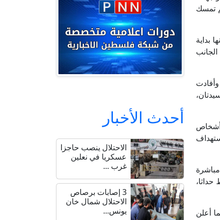
م تمسك
ا بداية
الجانب
وأفادت
طية أدت إلى مقتل 6 أشخاص، بينهم 3 أطفال وسيدتان،
أحدث الأخبار
على بلدة حاروف عن مقتل طفل وإصابة 5 أشخاص، فيما أودت غارة أخرى على بلدة رومين بحياة 3 أشخاص
اص بجروح، بينهم 4 سيدات، جراء استهداف
الاحتلال ينصب حاجزا
عسكريا في نعلين
غرب ...
مباشرة
 حداثا،
3 إصابات برصاص
الاحتلال شمال خان
يونس...
ما أعلن