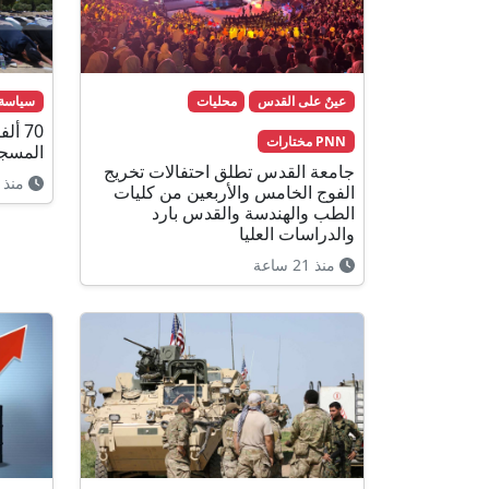
عينٌ على القدس
محليات
سياسة
70 أ
PNN مختارات
المسجد
جامعة القدس تطلق احتفالات تخريج
منذ 17 ساعة
الفوج الخامس والأربعين من كليات
الطب والهندسة والقدس بارد
والدراسات العليا
منذ 21 ساعة