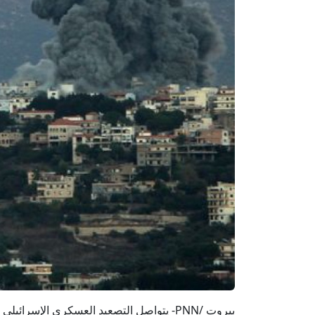
بيروت /PNN- يتواصل التصعيد العسكري الإس