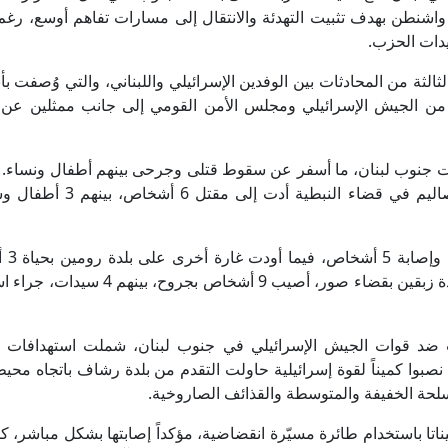
واشنطن بهدف تثبيت التهدئة والانتقال إلى مسارات تفاهم أوسع، رغ
يدات الحزب.
لثة من المحادثات بين الوفدين الإسرائيلي واللبناني، والتي وُصفت بأنه
 من الجيش الإسرائيلي ومجلس الأمن القومي إلى جانب ممثلين عن 
دات جنوب لبنان، ما أسفر عن سقوط قتلى وجرحى بينهم أطفال ونساء. 
وزارة الصحة اللبنانية بأن غارة استهدفت بلدة عربصاليم في قضاء النب
كما أسفرت غارة 
بينهم طفلان، إضافة إلى إصابة أحد المدنيين. وفي بلدة زبقين بقضاء صور، أصيب 9 أشخ
ت ضد قوات الجيش الإسرائيلي في جنوب لبنان، شملت استهدافات 
نصبوا كميناً لقوة إسرائيلية حاولت التقدم من بلدة رشاف باتجاه محيط
أسلحة الخفيفة والمتوسطة والقذائف الصاروخية.
اتا باستخدام طائرة مسيّرة انقضاضية، مؤكداً إصابتها بشكل مباشر، ك