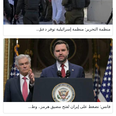
منظمة التحرير: منظمة إسرائيلية توفر دعمً...
فانس: نضغط على إيران لفتح مضيق هرمز.. وط...