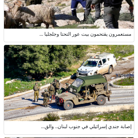
مستعمرون يقتحمون بيت عور التحتا وجلجليا ...
إصابة جندي إسرائيلي في جنوب لبنان.. والق...