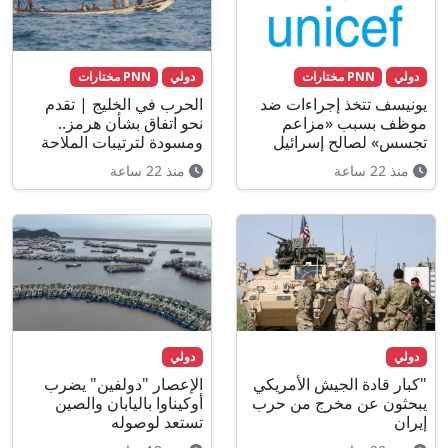
دولي
PNN مختارات
دولي
PNN مختارات
يونيسف تتخذ إجراءات ضد
الحرب في الخليج | تقدم
موظف بسبب «مزاعم
نحو اتفاق بشأن هرمز..
تجسس» لصالح إسرائيل
ومسودة لترتيبات الملاحة
منذ 22 ساعة
منذ 22 ساعة
دولي
دولي
"كبار قادة الجيش الأمريكي
الإعصار "دولفين" يضرب
يبحثون عن مخرج من حرب
أوكيناوا باليابان والصين
إيران
تستعد لوصوله