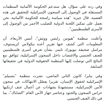
وفي رده على سؤال، هل ستدعم الحكومة الألمانية المنظمات
المستقلة في الوصول إلى السجون الإسرائيلية للتحقيق في هذه
القضية، قال جيزه: "هذه سياسة راسخة للحكومة الألمانية. نحن
نعمل على تمكين اللجنة الدولية للصليب الأحمر من الوصول إلى
الأسرى الفلسطينيين".
وأعلنت منظمة "هيومن رايتس ووتش"، أمس الأربعاء، أن
المعلومات التي كشف عنها تقرير أعده نيكولاس كريستوف،
مراسل صحيفة نيويورك تايمز، بشأن تعرض أسرى فلسطينيين
للعنف الجنسي والاغتصاب داخل السجون الإسرائيلية، تتوافق مع
النتائج التي توصلت إليها المنظمة الحقوقية الدولية في تحقيقاتها
السابقة.
وفي يناير/ كانون الثاني الماضي، نشرت منظمة "بتسيلم"
الإسرائيلية لحقوق الإنسان، تقريرا يفصّل الانتهاكات في سجون
الأمن الإسرائيلية، مستشهدةً بشهادات عن أعمال عنف ارتكبها
حراس السجون والجنود وعناصر جهاز الأمن العام "الشاباك"، بما
في ذلك العنف الجنسي.