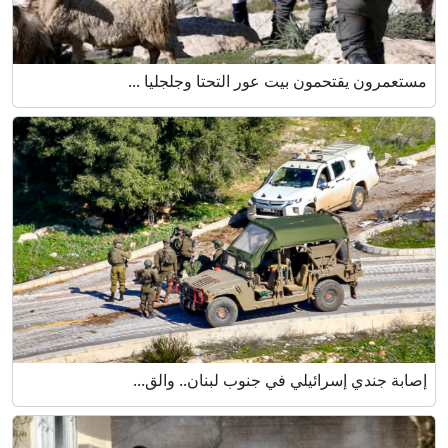
مستعمرون يقتحمون بيت عور التحتا وجلجليا ...
إصابة جندي إسرائيلي في جنوب لبنان.. والق...