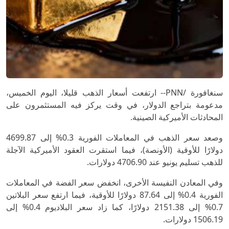
سنغافورة /PNN-- ارتفعت ‌أسعار الذهب قليلا، اليوم الخميس،
مدعومة بتراجع الدولار، في وقت يركز فيه المستثمرون على
المحادثات الأميركية الصينية.
وصعد سعر الذهب في المعاملات الفورية 0.3% إلى 4699.87
دولارًا للأوقية (الأونصة)، فيما استقرت العقود الأميركية ​الآجلة
للذهب تسليم يونيو عند ‌4706.90 دولارات.
وفي المعادن النفيسة الأخرى، ‌انخفض سعر الفضة في المعاملات
الفورية 0.4% إلى ​87.64 دولارًا للأوقية، فيما ارتفع سعر البلاتين
0.7% إلى ​2151.38 دولارًا، كما زاد سعر البلاديوم 0.4% إلى
1506.19 دولارات.