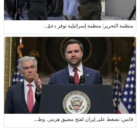
منظمة التحرير: منظمة إسرائيلية توفر دعمً...
فانس: نضغط على إيران لفتح مضيق هرمز.. وط...